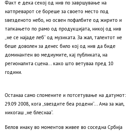
Факт е дека секој од нив по завршување на
натпреварот се бореше за своето место под
ѕвезденото небо, но освен пофалбите од жирито и
тапкањето по рамо од продукцијата, никој од нив
„не се најаде леб“ од музиката. За жал, талентот не
беше доволен за денес било кој од нив да биде
доминантен во медиумите, кај публиката, на
регионалнта сцена… како што ветуваа пред 10
години.
Останаа само спомените и потсетување на датумот:
29.09 2008, кога „ѕвездите беа родени“… Ама за жал,
никогаш „не блеснаа“.
Белов инаку во моментов живее во соседна Србија