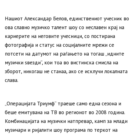
Нашиот Александар Белов, единствениот учесник во
ова славно музичко талент шоу со неславен крај на
кариерите на неговите учесници, со постирана
фотографија и статус на социјалните мрежи се
потсети на датумот на раѓањето на тогаш „идните
музички ѕвезди“, кои тоа во вистинска смисла на
зборот, никогаш не станаа, ако се исклучи локалната
слава.
„Операцијата Триумф“ траеше само една сезона и
беше емитувана на ТВ во регионот во 2008 година.
Комбинацијата на музички натпревар, камп за млади
музичари и ријалити шоу програма по теркот на