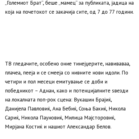
„Големиот Брат“, беше „мамец“ за публиката, јадица на
која на почетокот се закачија сите, од 7 до 77 години.
ТВ гледачите, особено оние тинејџерите, навиваваа,
плачеа, пееја и се смееја со нивните нови идоли. По
четири и пол месеци емитување се доби и
победникот – Аднан, како и потенцијалните ѕвезди
на локалната поп-рок сцена: Вукашин Брајиќ,
Данијела Павловиќ, Ана Бебиќ, Соња Бакиќ, Никола
Сариќ, Никола Пауновиќ, Милица Мајсторовиќ,
Мирјана Костиќ и нашиот Александар Белов.