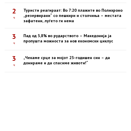
2
Туристи реагираат: Во 7:20 плажите во Полихроно
„резервирани“ со пешкири и столчиња – местата
ч
зафатени, луѓето ги нема
3
Пад од 3,8% во рударството – Македонија ја
пропушта можноста за нов економски циклус
ч
3
„Чекаме срце за мојот 23-годишен син – да
донираме и да спасиме животи!“
ч