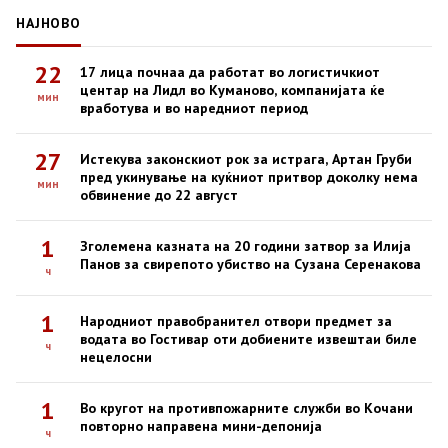
НАЈНОВО
22
17 лица почнаа да работат во логистичкиот
центар на Лидл во Куманово, компанијата ќе
мин
вработува и во наредниот период
27
Истекува законскиот рок за истрага, Артан Груби
пред укинување на куќниот притвор доколку нема
мин
обвинение до 22 август
1
Зголемена казната на 20 години затвор за Илија
Панов за свирепото убиство на Сузана Серенакова
ч
1
Народниот правобранител отвори предмет за
водата во Гостивар оти добиените извештаи биле
ч
нецелосни
1
Во кругот на противпожарните служби во Кочани
повторно направена мини-депонија
ч