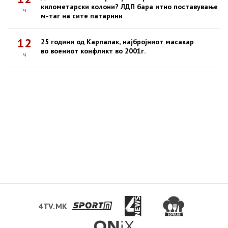
километарски колони? ЛДП бара итно поставување
ч
м-таг на сите патарини
12
25 години од Карпалак, најбројниот масакар
во воениот конфликт во 2001г.
ч
4TV.MK