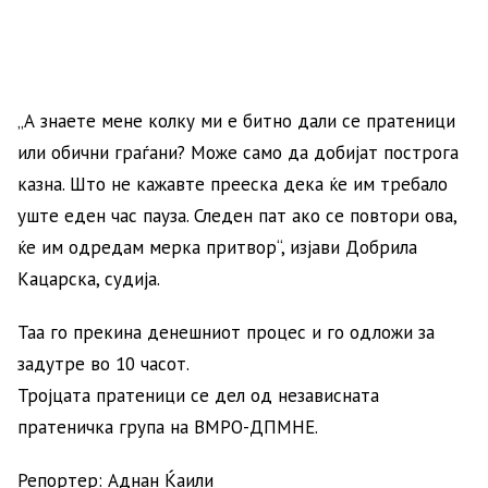
„А знаете мене колку ми е битно дали се пратеници
или обични граѓани? Може само да добијат построга
казна. Што не кажавте прееска дека ќе им требало
уште еден час пауза. Следен пат ако се повтори ова,
ќе им одредам мерка притвор“, изјави Добрила
Кацарска, судија.
Таа го прекина денешниот процес и го одложи за
задутре во 10 часот.
Тројцата пратеници се дел од независната
пратеничка група на ВМРО-ДПМНЕ.
Репортер: Аднан Ќаили