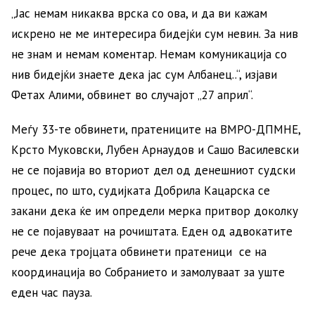
„Јас немам никаква врска со ова, и да ви кажам
искрено не ме интересира бидејќи сум невин. За нив
не знам и немам коментар. Немам комуникација со
нив бидејќи знаете дека јас сум Албанец..“, изјави
Фетах Алими, обвинет во случајот „27 април“.
Меѓу 33-те обвинети, пратениците на ВМРО-ДПМНЕ,
Крсто Муковски, Лубен Арнаудов и Сашо Василевски
не се појавија во вториот дел од денешниот судски
процес, по што, судијката Добрила Кацарска се
закани дека ќе им определи мерка притвор доколку
не се појавуваат на рочиштата. Еден од адвокатите
рече дека тројцата обвинети пратеници се на
координација во Собранието и замолуваат за уште
еден час пауза.