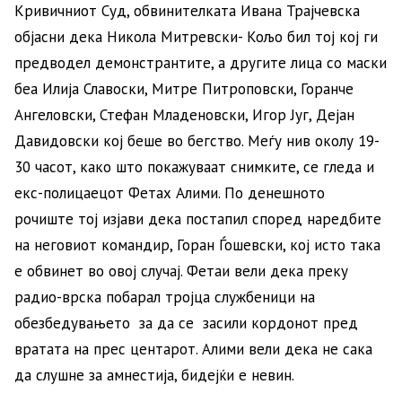
Кривичниот Суд, обвинителката Ивана Трајчевска
објасни дека Никола Митревски- Кољо бил тој кој ги
предводел демонстрантите, а другите лица со маски
беа Илија Славоски, Митре Питроповски, Горанче
Ангеловски, Стефан Младеновски, Игор Југ, Дејан
Давидовски кој беше во бегство. Меѓу нив околу 19-
30 часот, како што покажуваат снимките, се гледа и
екс-полицаецот Фетах Алими. По денешното
рочиште тој изјави дека постапил според наредбите
на неговиот командир, Горан Ѓошевски, кој исто така
е обвинет во овој случај. Фетаи вели дека преку
радио-врска побарал тројца службеници на
обезбедувањето за да се засили кордонот пред
вратата на прес центарот. Алими вели дека не сака
да слушне за амнестија, бидејќи е невин.