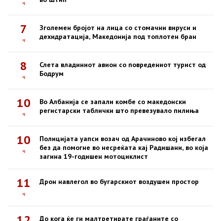
ч
7
Зголемен бројот на лица со стомачни вируси и
дехидратација, Македонија под топлотен бран
ч
8
Слета владиниот авион со повредениот турист од
Бодрум
ч
10
Во Албанија се запали комбе со македонски
регистарски таблички што превезувало пилиња
ч
10
Полицијата уапси возач од Арачиново кој избегал
без да помогне во несреќата кај Радишани, во која
ч
загина 19-годишен мотоциклист
11
Дрон навлегол во бугарскиот воздушен простор
ч
12
До кога ќе ги малтретирате граѓаните со