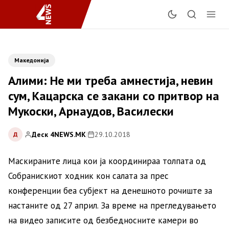
Македонија
Алими: Не ми треба амнестија, невин
сум, Кацарска се закани со притвор на
Мукоски, Арнаудов, Василески
Деск 4NEWS.MK
|
29.10.2018
Д
Маскираните лица кои ја координираа толпата од
Собранискиот ходник кон салата за прес
конференции беа субјект на денешното рочиште за
настаните од 27 април. За време на прегледувањето
на видео записите од безбедносните камери во