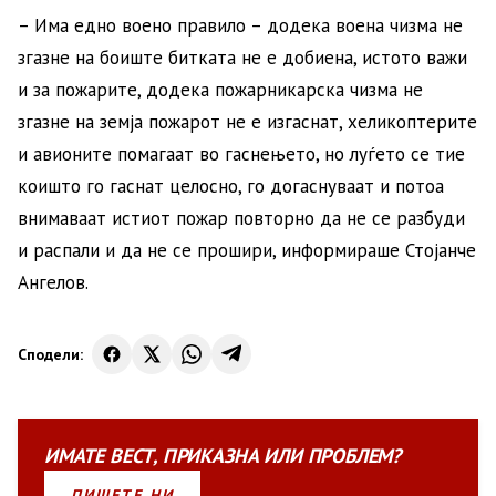
– Има едно воено правило – додека воена чизма не
згазне на боиште битката не е добиена, истото важи
и за пожарите, додека пожарникарска чизма не
згазне на земја пожарот не е изгаснат, хеликоптерите
и авионите помагаат во гаснењето, но луѓето се тие
коишто го гаснат целосно, го догаснуваат и потоа
внимаваат истиот пожар повторно да не се разбуди
и распали и да не се прошири, информираше Стојанче
Ангелов.
Сподели:
ИМАТЕ
ВЕСТ
,
ПРИКАЗНА
ИЛИ
ПРОБЛЕМ?
ПИШЕТЕ НИ