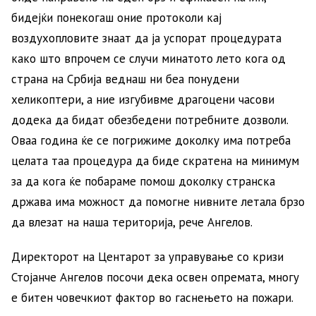
бидејќи понекогаш оние протоколи кај
воздухопловите знаат да ја успорат процедурата
како што впрочем се случи минатото лето кога од
страна на Србија веднаш ни беа понудени
хеликоптери, а ние изгубивме драгоцени часови
додека да бидат обезбедени потребните дозволи.
Оваа година ќе се погрижиме доколку има потреба
целата таа процедура да биде скратена на минимум
за да кога ќе побараме помош доколку странска
држава има можност да помогне нивните летала брзо
да влезат на наша територија, рече Ангелов.
Директорот на Центарот за управување со кризи
Стојанче Ангелов посочи дека освен опремата, многу
е битен човечкиот фактор во гаснењето на пожари.