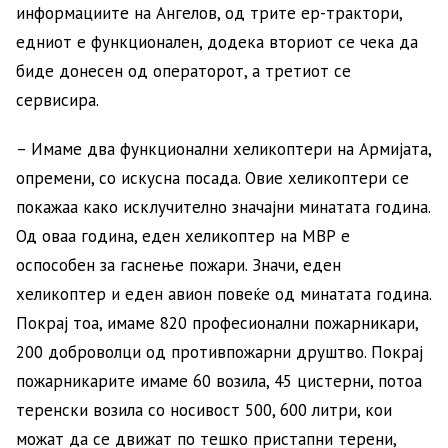
информациите на Ангелов, од трите ер-трактори,
едниот е функционален, додека вториот се чека да
биде донесен од операторот, а третиот се
сервисира.
– Имаме два функционални хеликоптери на Армијата,
опремени, со искусна посада. Овие хеликоптери се
покажаа како исклучително значајни минатата година.
Од оваа година, еден хеликоптер на МВР е
оспособен за гаснење пожари. Значи, еден
хеликоптер и еден авион повеќе од минатата година.
Покрај тоа, имаме 820 професионални пожарникари,
200 доброволци од противпожарни друштво. Покрај
пожарникарите имаме 60 возила, 45 цистерни, потоа
теренски возила со носивост 500, 600 литри, кои
можат да се движат по тешко пристапни терени,