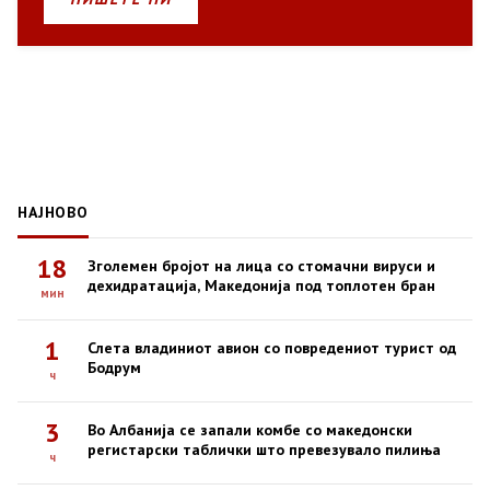
НАЈНОВО
18
Зголемен бројот на лица со стомачни вируси и
дехидратација, Македонија под топлотен бран
мин
1
Слета владиниот авион со повредениот турист од
Бодрум
ч
3
Во Албанија се запали комбе со македонски
регистарски таблички што превезувало пилиња
ч