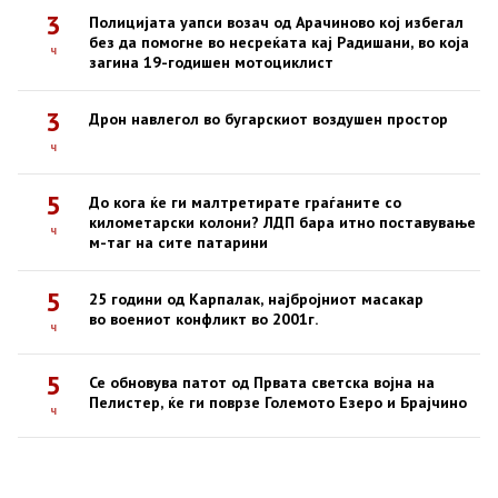
3
Полицијата уапси возач од Арачиново кој избегал
без да помогне во несреќата кај Радишани, во која
ч
загина 19-годишен мотоциклист
3
Дрон навлегол во бугарскиот воздушен простор
ч
5
До кога ќе ги малтретирате граѓаните со
километарски колони? ЛДП бара итно поставување
ч
м-таг на сите патарини
5
25 години од Карпалак, најбројниот масакар
во воениот конфликт во 2001г.
ч
5
Се обновува патот од Првата светска војна на
Пелистер, ќе ги поврзе Големото Езеро и Брајчино
ч