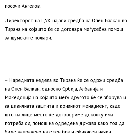
посочи Ангелов.
Директорот на ЦУК најави средба на Опен Балкан во
Тирана на којашто ќе се договара меѓусебна помош
за шумските пожари.
– Наредната недела во Тирана ќе се одржи средба
на Опен Балкан, односно Србија, Албанија и
Македонија на којашто меѓу другото ќе се зборува и
за цивилната заштита и кризниот менаџмент, каде
што на лице место ќе договориме доколку има
потреба од помош на одредена држава како тоа да
биде направено на еден брз и ефикасен начин,