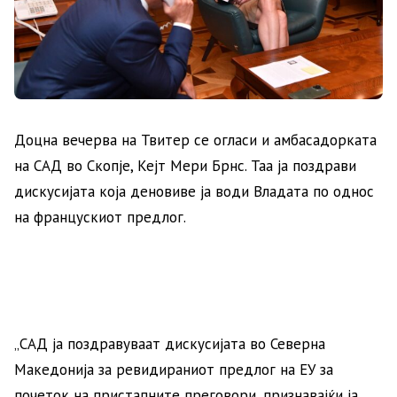
Доцна вечерва на Твитер се огласи и амбасадорката
на САД во Скопје, Кејт Мери Брнс. Таа ја поздрави
дискусијата која деновиве ја води Владата по однос
на францускиот предлог.
„САД ја поздравуваат дискусијата во Северна
Македонија за ревидираниот предлог на ЕУ за
почеток на пристапните преговори, признавајќи ја