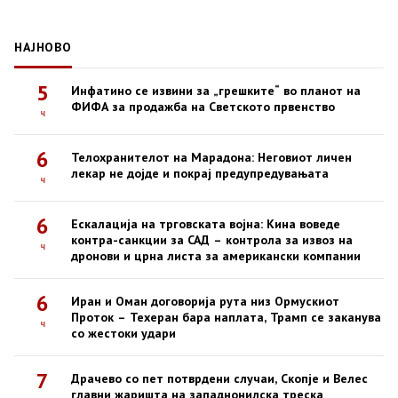
НАЈНОВО
5
Инфатино се извини за „грешките“ во планот на
ФИФА за продажба на Светското првенство
ч
6
Телохранителот на Марадона: Неговиот личен
лекар не дојде и покрај предупредувањата
ч
6
Ескалација на трговската војна: Кина воведе
контра-санкции за САД – контрола за извоз на
ч
дронови и црна листа за американски компании
6
Иран и Оман договорија рута низ Ормускиот
Проток – Техеран бара наплата, Трамп се заканува
ч
со жестоки удари
7
Драчево со пет потврдени случаи, Скопје и Велес
главни жаришта на западнонилска треска