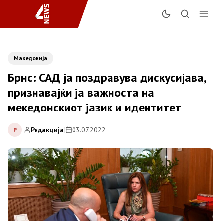
Македонија
Брнс: САД ја поздравува дискусијава,
признавајќи ја важноста на
мекедонскиот јазик и идентитет
Редакција
|
03.07.2022
Р