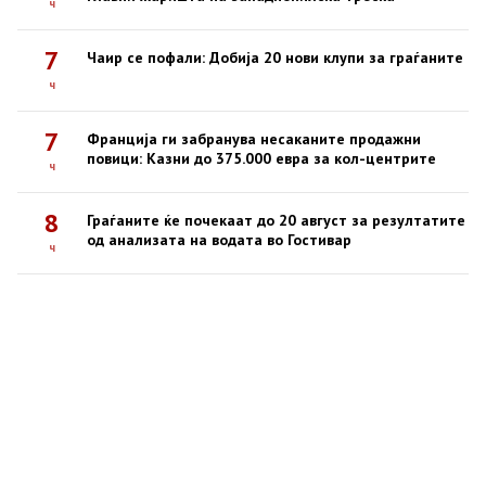
ч
7
Чаир се пофали: Добија 20 нови клупи за граѓаните
ч
7
Франција ги забранува несаканите продажни
повици: Казни до 375.000 евра за кол-центрите
ч
8
Граѓаните ќе почекаат до 20 август за резултатите
од анализата на водата во Гостивар
ч