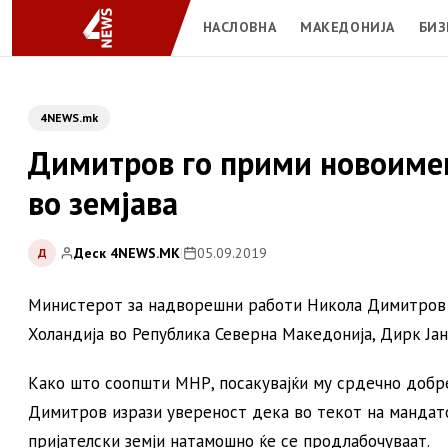
НАСЛОВНА
МАКЕДОНИЈА
БИЗ
4NEWS.mk
Димитров го прими новоиме
во земјава
Деск 4NEWS.MK
|
05.09.2019
Д
Министерот за надворешни работи Никола Димитров 
Холандија во Република Северна Македонија, Дирк Јан
Како што соопшти МНР, посакувајќи му срдечно добр
Димитров изрази увереност дека во текот на мандато
пријателски земји натамошно ќе се продлабочуваат.