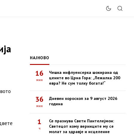
ија
НАЈНОВО
16
Чешка инфлуенсерка шокирана од
цените во Црна Гора: „Лежалка 200
мин
евра? Не сум толку богата!“
твото
36
Дневен хороскоп за 9 август 2026
година
мин
1
Се празнува Свети Пантелејмон:
 двете
Светецот кому верниците му се
ч
молат за здравје и исцеление