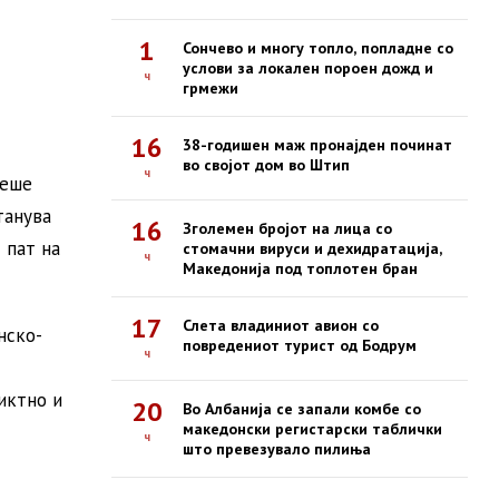
1
Сончево и многу топло, попладне со
услови за локален пороен дожд и
ч
грмежи
16
38-годишен маж пронајден починат
во својот дом во Штип
ч
беше
танува
16
Зголемен бројот на лица со
 пат на
стомачни вируси и дехидратација,
ч
Македонија под топлотен бран
17
Слета владиниот авион со
нско-
повредениот турист од Бодрум
ч
иктно и
20
Во Албанија се запали комбе со
македонски регистарски таблички
ч
што превезувало пилиња