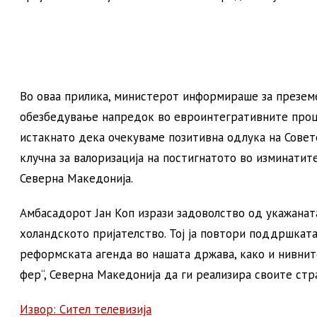
Во оваа прилика, министерот информираше за презем
обезбедување напредок во евроинтегративните проце
истакнато дека очекуваме позитивна одлука на Совет
клучна за валоризација на постигнатото во изминатит
Северна Македонија.
Амбасадорот Јан Коп изрази задоволство од укажанат
холандското пријателство. Тој ја повтори поддршкат
реформската агенда во нашата држава, како и нивнит
фер“, Северна Македонија да ги реализира своите ст
Извор: Сител телевизија