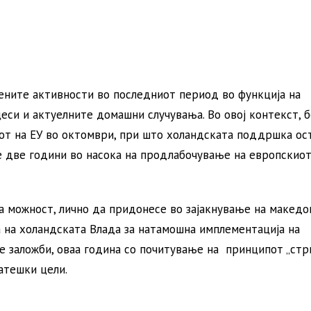
ените активности во последниот период во функција на
си и актуелните домашни случувања. Во овој контекст, 
от на ЕУ во октомври, при што холандската поддршка ос
е две години во насока на продлабочување на европскиот
а можност, лично да придонесе во зајакнување на македо
а на холандската Влада за натамошна имплементација на
е заложби, оваа година со почитување на принципот „стр
ратешки цели.