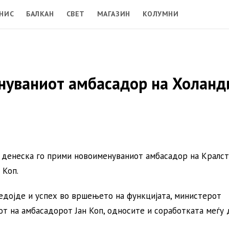
НИС
БАЛКАН
СВЕТ
МАГАЗИН
КОЛУМНИ
нуваниот амбасадор на Холанд
денеска го прими новоименуваниот амбасадор на Кралс
 Коп.
едојде и успех во вршењето на функцијата, министерот
т на амбасадорот Јан Коп, односите и соработката меѓу