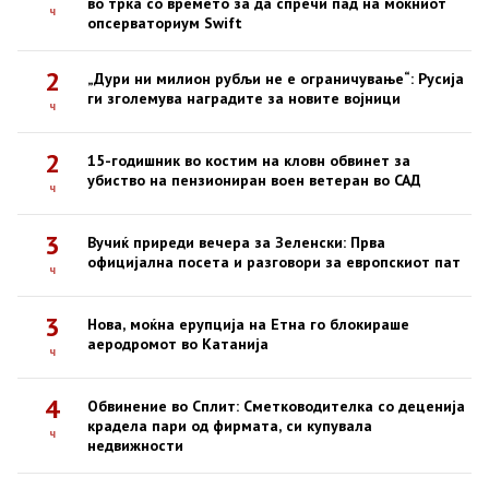
во трка со времето за да спречи пад на моќниот
ч
опсерваториум Swift
2
„Дури ни милион рубљи не е ограничување“: Русија
ги зголемува наградите за новите војници
ч
2
15-годишник во костим на кловн обвинет за
убиство на пензиониран воен ветеран во САД
ч
3
Вучиќ приреди вечера за Зеленски: Прва
официјална посета и разговори за европскиот пат
ч
3
Нова, моќна ерупција на Етна го блокираше
аеродромот во Катанија
ч
4
Обвинение во Сплит: Сметководителка со деценија
крадела пари од фирмата, си купувала
ч
недвижности