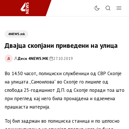
4NEWS.mk
Двајца скопјани приведени на улица
Деск 4NEWS.MK
|
27.10.2019
Д
Во 14.50 часот, полициски службеници од СВР Скопје
на улицата „Самоилова“ во Скопје го лишиле од
слобода 25-годишниот Д.П. од Скопје поради тоа што
при преглед кај него била пронајдена и одземена
прашкаста материја.
Тој бил задржан во полициска станица и по целосно