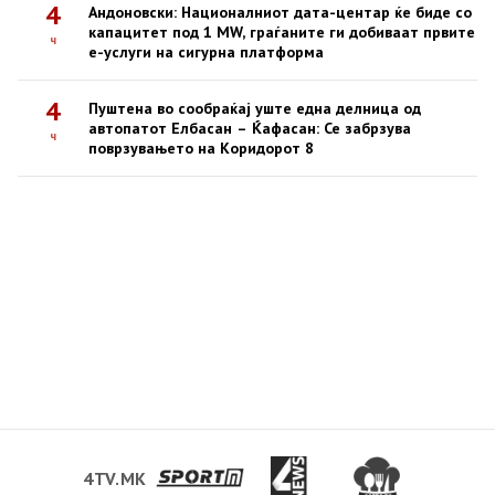
4
Андоновски: Националниот дата-центар ќе биде со
капацитет под 1 MW, граѓаните ги добиваат првите
ч
е-услуги на сигурна платформа
4
Пуштена во сообраќај уште една делница од
автопатот Елбасан – Ќафасан: Се забрзува
ч
поврзувањето на Коридорот 8
4TV.MK