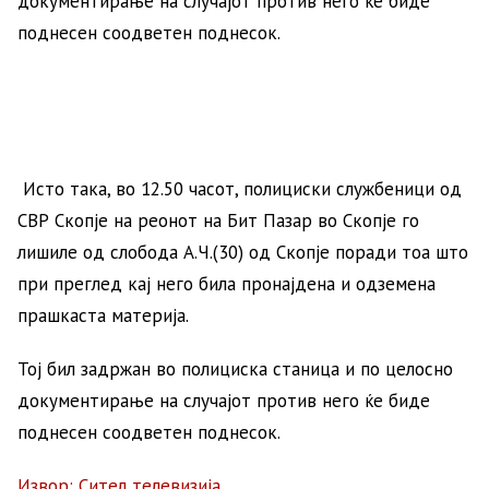
документирање на случајот против него ќе биде
поднесен соодветен поднесок.
Исто така, во 12.50 часот, полициски службеници од
СВР Скопје на реонот на Бит Пазар во Скопје го
лишиле од слобода А.Ч.(30) од Скопје поради тоа што
при преглед кај него била пронајдена и одземена
прашкаста материја.
Тој бил задржан во полициска станица и по целосно
документирање на случајот против него ќе биде
поднесен соодветен поднесок.
Извор: Сител телевизија