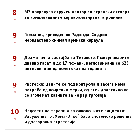
8
МЗ покренува стручен надзор со странски експерт
за компликациите кај парализираната родилка
ч
9
Германец приведен во Радожда: Со дрон
неовластено снимал армиска караула
ч
9
Драматична состојба во Тетовско: Пожарникарите
дневно гасат и до 17 пожари, регистрирани се 628
ч
интервенции од почетокот на годината
9
Ристески: Цените се под контрола и засега нема
потреба од вонредни мерки, од есен драстично ќе
ч
се зголемат казните за нефер трговија
10
Недостиг на терапија за онколошките пациенти:
Здружението „Хема-Онко“ бара системско решение
ч
и долгорочна стратегија