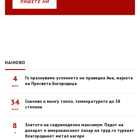
ПИШЕТЕ НИ
НАЈНОВО
4
Го празнуваме успението на праведна Ана, мајката
на Пресвета Богородица
мин
34
Сончево и многу топло, температурите до 38
степени
мин
8
Златото на седумнеделен максимум: Падот на
доларот и американскиот пазар на труд го туркаат
ч
благородниот метал нагоре