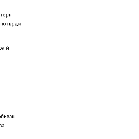
стерн
о потврди
оа ѝ
обиваш
за