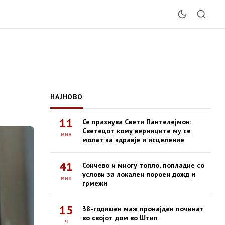
НАЈНОВО
11
Се празнува Свети Пантелејмон:
Светецот кому верниците му се
мин
молат за здравје и исцеление
41
Сончево и многу топло, попладне со
услови за локален пороен дожд и
мин
грмежи
15
38-годишен маж пронајден починат
во својот дом во Штип
ч