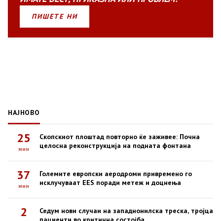
ПИШЕТЕ НИ
НАЈНОВО
25
Скопскиот плоштад повторно ќе заживее: Почна
целосна реконструкција на подната фонтана
мин
37
Големите европски аеродроми привремено го
исклучуваат EES поради метеж и доцнења
мин
2
Седум нови случаи на западнонилска треска, тројца
пациенти во критична состојба