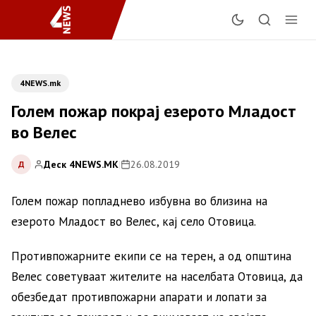
4NEWS.mk
Голем пожар покрај езерото Младост
во Велес
Деск 4NEWS.MK
|
26.08.2019
Д
Голем пожар попладнево избувна во близина на
езерото Младост во Велес, кај село Отовица.
Противпожарните екипи се на терен, а од општина
Велес советуваат жителите на населбата Отовица, да
обезбедат противпожарни апарати и лопати за