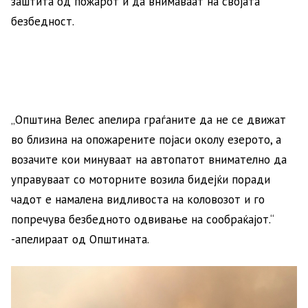
заштита од пожарот и да внимаваат на својата
безбедност.
„Општина Велес апелира граѓаните да не се движат
во близина на опожарените појаси околу езерото, а
возачите кои минуваат на автопатот внимателно да
управуваат со моторните возила бидејќи поради
чадот е намалена видливоста на коловозот и го
попречува безбедното одвивање на сообраќајот.“
-апелираат од Општината.