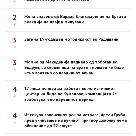
ч
2
Жена спасена од Вардар благодарение на брзата
реакција на двајца минувачи
ч
3
Загина 19-годишен мотоциклист во Радишани
ч
3
Момче од Македонија паднало од тобоган во
Бодрум, со скршеница на вратен пршлен ќе биде
ч
итно вратено со владиниот авион
4
17 лица почнаа да работат во логистичкиот
центар на Лидл во Куманово, компанијата ќе
ч
вработува и во наредниот период
4
Истекува законскиот рок за истрага, Артан Груби
пред укинување на куќниот притвор доколку нема
ч
обвинение до 22 август