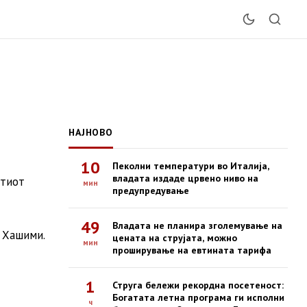
НАЈНОВО
10
Пеколни температури во Италија,
владата издаде црвено ниво на
атиот
мин
предупредување
49
Владата не планира зголемување на
 Хашими.
цената на струјата, можно
мин
проширување на евтината тарифа
1
Струга бележи рекордна посетеност:
Богатата летна програма ги исполни
ч