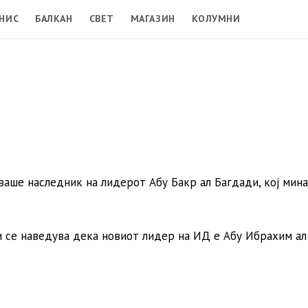
НИС
БАЛКАН
СВЕТ
МАГАЗИН
КОЛУМНИ
аше наследник на лидерот Абу Бакр ал Багдади, кој мин
и се наведува дека новиот лидер на ИД е Абу Ибрахим ал