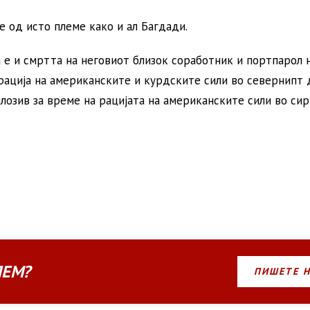
е од исто племе како и ал Багдади.
а е и смртта на неговиот близок соработник и портпарол 
ерација на американските и курдските сили во севернипт 
плозив за време на рацијата на американските сили во си
ЛЕМ?
ПИШЕТЕ 