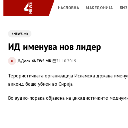
НАСЛОВНА
МАКЕДОНИЈА
БИЗ
4NEWS.mk
ИД именува нов лидер
Деск 4NEWS.MK
|
31.10.2019
Д
Терористичката организација Исламска држава именув
викенд беше убиен во Сирија.
Во аудио-порака објавена на џихадистичките медиум