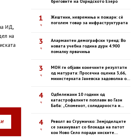
бреговите на Охридското Езеро
1
Жештини, невремиња и пожари: сè
поголем товар за инфраструктурата
ч
на ИД,
дел на
3
Алармантен демографски тренд: Во
риската
новата учебна година дури 4.900
ч
помалку првачиња
3
МОН ги објави конечните резултати
од матурата: Просечна оценка 3,66,
ч
министерката Јаневска задоволна од
успехот
4
Одбележани 10 години од
катастрофалните поплави во Гази
ч
Баба: „Споменот, солидарноста и
одговорноста се наша трајна
обврска“
4
Револт во Струмичко: Земјоделците
НИ
се закануваат со блокада на патот
ч
кон Ново Село поради ниските
откупни цени на пиперките