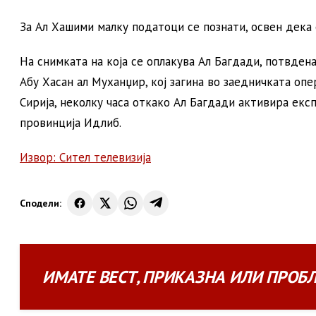
За Ал Хашими малку податоци се познати, освен дека 
На снимката на која се оплакува Ал Багдади, потвден
Абу Хасан ал Муханџир, кој загина во заедничката оп
Сирија, неколку часа откако Ал Багдади активира екс
провинција Идлиб.
Извор: Сител телевизија
Сподели:
ИМАТЕ
ВЕСТ
,
ПРИКАЗНА
ИЛИ
ПРОБ