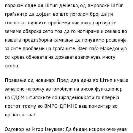
порачам овде од Штип денеска, од вмровски Штип
граѓаните да дојдат во што поголем број да ги
соопштат нивните проблеми ние како партија ќе
земеме обврска сето тоа да го нотираме и секако во
нашата предизборна кампања да понудиме решенија
за сите проблеми на граѓаните. Заев паѓа Македонија
се крева обновата на државата започнува многу
скоро.
Прашање од новинар: Пред два дена во Штип имаше
запалено неколку автомобили на висок функционер
на СДСМ штипските социјалдемократи го вперија
прстот токму во ВМРО-ДПМНЕ ваш коментар во
врска со тоа?
Одговор на Игор Јанушев: Да бидам искрен очекував