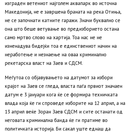
изграден ветениот најголем аквапарк во источна
Македонија, не е завршена браната на река Отиња,
не се започнати катните гаражи. Значи буквално се
она што беше ветување во предизборието остана
само мртво слово на хартија. Тоа нас не не
изненадува бидејќи тоа е единствениот начин на
неработење и незнаење на оваа криминално
рекетарска власт на Заев и СДСМ.
Меѓутоа со објавувањето на датумот за избори
крајот на Заев се гледа, власта паѓа првиот значаен
датум е 3 јануари кога ќе се формира техничката
влада која ќе ги спроведе изборите на 12 април, а на
13 април веќе Зоран Заев СДСМ и сите останати од
неговата криминална банда ќе ги пратиме во
политичката историја. Би сакал уште еднаш да