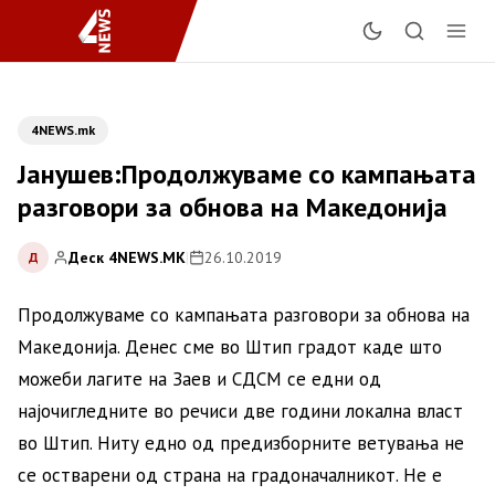
4NEWS.mk
Јанушев:Продолжуваме со кампањата
разговори за обнова на Македонија
Деск 4NEWS.MK
|
26.10.2019
Д
Продолжуваме со кампањата разговори за обнова на
Македонија. Денес сме во Штип градот каде што
можеби лагите на Заев и СДСМ се едни од
најочигледните во речиси две години локална власт
во Штип. Ниту едно од предизборните ветувања не
се остварени од страна на градоначалникот. Не е