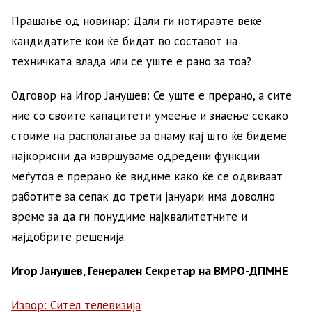
Прашање од новинар: Дали ги нотиравте веќе
кандидатите кои ќе бидат во составот на
техничката влада или се уште е рано за тоа?
Одговор на Игор Јанушев: Се уште е прерано, а сите
ние со своите капацитети умеење и знаење секако
стоиме на располагање за онаму кај што ќе бидеме
најкорисни да извршуваме одредени функции
меѓутоа е прерано ќе видиме како ќе се одвиваат
работите за сепак до трети јануари има доволно
време за да ги понудиме најквалитетните и
најдобрите решенија.
Игор Јанушев, Генерален Секретар на ВМРО-ДПМНЕ
Извор: Сител телевизија