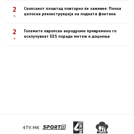
2
Скопскиот плоштад повторно ќе заживее: Почна
целосна реконструкција на подната фонтана
ч
2
Големите европски аеродроми привремено го
исклучуваат EES поради метеж и доцнења
ч
4TV.MK