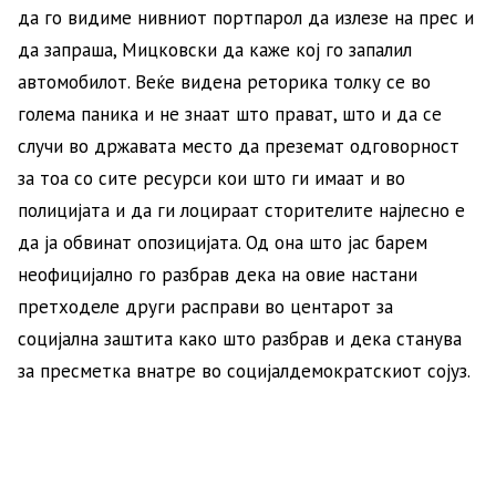
да го видиме нивниот портпарол да излезе на прес и
да запраша, Мицковски да каже кој го запалил
автомобилот. Веќе видена реторика толку се во
голема паника и не знаат што прават, што и да се
случи во државата место да преземат одговорност
за тоа со сите ресурси кои што ги имаат и во
полицијата и да ги лоцираат сторителите најлесно е
да ја обвинат опозицијата. Од она што јас барем
неофицијално го разбрав дека на овие настани
претходеле други расправи во центарот за
социјална заштита како што разбрав и дека станува
за пресметка внатре во социјалдемократскиот сојуз.