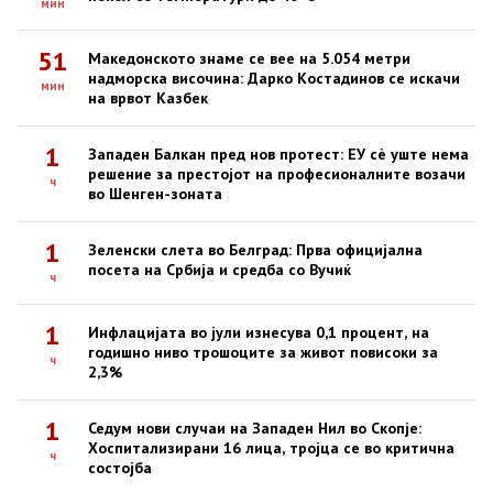
мин
51
Македонското знаме се вее на 5.054 метри
надморска височина: Дарко Костадинов се искачи
мин
на врвот Казбек
1
Западен Балкан пред нов протест: ЕУ сè уште нема
решение за престојот на професионалните возачи
ч
во Шенген-зоната
1
Зеленски слета во Белград: Прва официјална
посета на Србија и средба со Вучиќ
ч
1
Инфлацијата во јули изнесува 0,1 процент, на
годишно ниво трошоците за живот повисоки за
ч
2,3%
1
Седум нови случаи на Западен Нил во Скопје:
Хоспитализирани 16 лица, тројца се во критична
ч
состојба