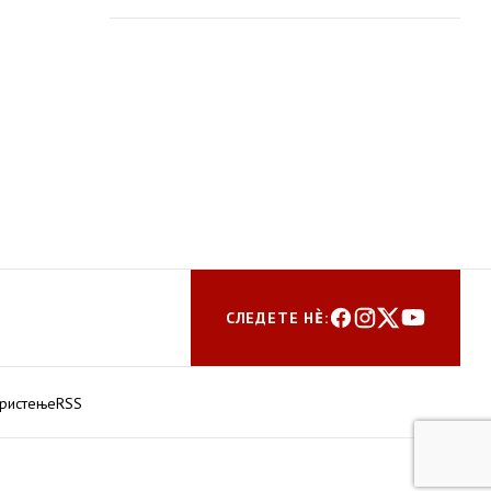
пошумување
СЛЕДЕТЕ НЀ:
ористење
RSS