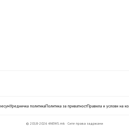
ресум
Уредничка политика
Политика за приватност
Правила и услови на к
© 2018-2026 4NEWS.mk · Сите права задржани