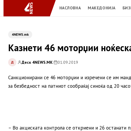
НАСЛОВНА
МАКЕДОНИЈА
БИЗ
4NEWS.mk
Казнети 46 моторџии ноќеска
Деск 4NEWS.MK
|
01.09.2019
Д
Санкционирани се 46 моторџии и изречени се им ман
за безбедност на патниот сообраќај синоќа од 20 часо
– Во акциската контрола се откриени и 26 останати 