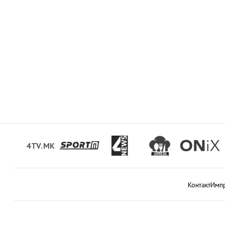
4TV.MK
Контакт
Имп