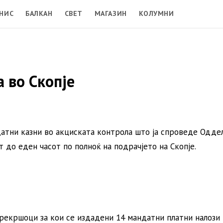
НИС
БАЛКАН
СВЕТ
МАГАЗИН
КОЛУМНИ
 во Скопје
датни казни во акциската контрола што ја спроведе Одде
т до еден часот по полноќ на подрачјето на Скопје.
прекршоци за кои се издадени 14 мандатни платни налози 