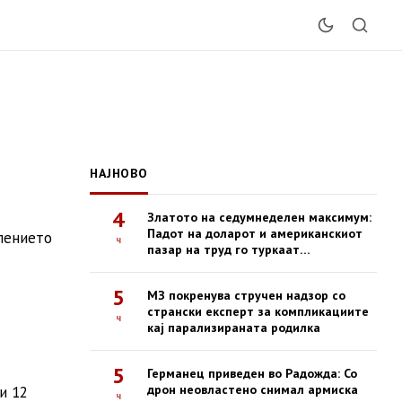
НАЈНОВО
4
Златото на седумнеделен максимум:
Падот на доларот и американскиот
лението
ч
пазар на труд го туркаат
благородниот метал нагоре
5
МЗ покренува стручен надзор со
странски експерт за компликациите
ч
кај парализираната родилка
5
Германец приведен во Радожда: Со
дрон неовластено снимал армиска
и 12
ч