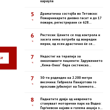
караула
5
Драматична состојба во Тетовско:
Пожарникарите дневно гасат и до 17
ч
пожари, регистрирани се 628
интервенции од почетокот на
годината
6
Ристески: Цените се под контрола и
засега нема потреба од вонредни
ч
мерки, од есен драстично ќе се
зголемат казните за нефер трговија
7
Недостиг на терапија за
НИ
онколошките пациенти: Здружението
ч
„Хема-Онко“ бара системско
решение и долгорочна стратегија
7
30-ти роденден на 2.200 метри
височина: Габриела Панајотова го
ч
прослави јубилејот на Големото
Езеро на Пелистер
8
Паднатите дрвја од невремето
стануваат моторички парк на Водно:
ч
Ѓорѓиевски најави и голема акција за