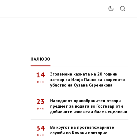
НАЈНОВО
14
Зголемена казната на 20 години
затвор за Илија Панов за свирепото
мин
убиство на Сузана Серенакова
23
Народниот правобранител отвори
предмет за водата во Гостивар оти
мин
добиените извештаи биле нецелосни
34
Во кругот на противпожарните
служби во Кочани повторно
мин