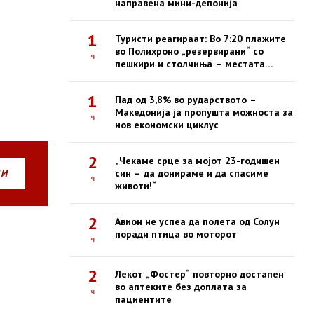
направена мини-депонија
1
Туристи реагираат: Во 7:20 плажите
во Полихроно „резервирани“ со
ч
пешкири и столчиња – местата
зафатени, луѓето ги нема
1
Пад од 3,8% во рударството –
Македонија ја пропушта можноста за
ч
нов економски циклус
2
„Чекаме срце за мојот 23-годишен
НИ
син – да донираме и да спасиме
ч
животи!“
2
Авион не успеа да полета од Солун
поради птица во моторот
ч
2
Лекот „Фостер“ повторно достапен
во аптеките без доплата за
ч
пациентите