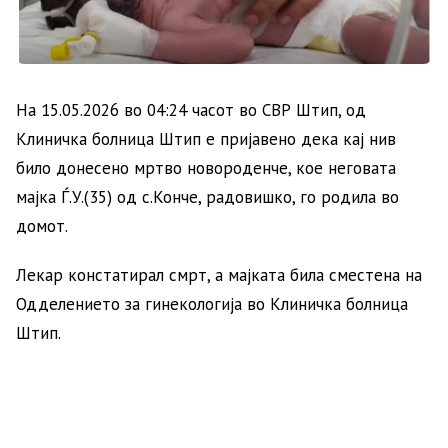
На 15.05.2026 во 04:24 часот во СВР Штип, од
Клиничка болница Штип е пријавено дека кај нив
било донесено мртво новороденче, кое неговата
мајка Ѓ.У.(35) од с.Конче, радовишко, го родила во
домот.
Лекар констатирал смрт, а мајката била сместена на
Одделението за гинекологија во Клиничка болница
Штип.