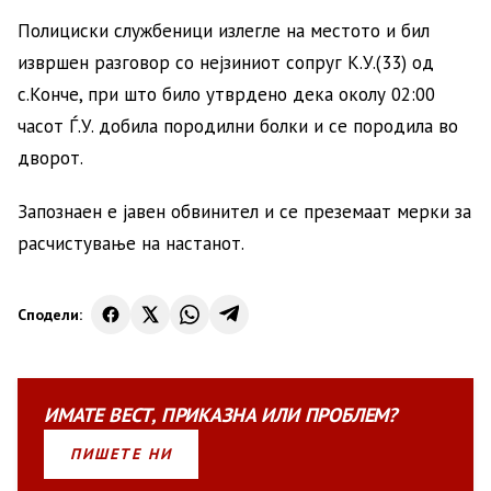
Полициски службеници излегле на местото и бил
извршен разговор со нејзиниот сопруг К.У.(33) од
с.Конче, при што било утврдено дека околу 02:00
часот Ѓ.У. добила породилни болки и се породила во
дворот.
Запознаен е јавен обвинител и се преземаат мерки за
расчистување на настанот.
Сподели:
ИМАТЕ
ВЕСТ
,
ПРИКАЗНА
ИЛИ
ПРОБЛЕМ?
ПИШЕТЕ НИ