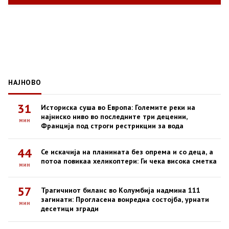
НАЈНОВО
31
Историска суша во Европа: Големите реки на
најниско ниво во последните три децении,
мин
Франција под строги рестрикции за вода
44
Се искачија на планината без опрема и со деца, а
потоа повикаа хеликоптери: Ги чека висока сметка
мин
57
Трагичниот биланс во Колумбија надмина 111
загинати: Прогласена вонредна состојба, урнати
мин
десетици згради