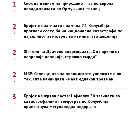
1
Скок на цените на природниот гас во Европа
поради кризата во Ормушкиот теснец
ч
2
Бројот на загинати надмина 74: Колумбија
прогласи состојба на национална катастрофа по
ч
најсилниот земјотрес во изминатата деценија
2
Жители на Драчево алармираат: „Од паркингот
направија депонија, страшно смрди“
ч
2
МВР: Селекцијата за полициското училиште е во
тек, сите кандидати имаат еднаков третман
ч
3
Бројот на жртви расте: Најмалку 30 загинати во
катастрофалниот земјотрес во Колумбија,
ч
пристигнува меѓународна поддршка