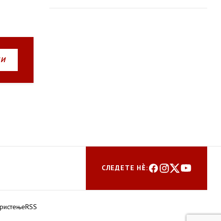
пошумување
НИ
СЛЕДЕТЕ НЀ:
ористење
RSS