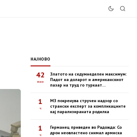
НАЈНОВО
42
Златото на седумнеделен максимум:
Падот на доларот и американскиот
мин
пазар на труд го туркаат
благородниот метал нагоре
1
МЗ покренува стручен надзор со
странски експерт за компликациите
ч
кај парализираната родилка
1
Германец приведен во Радожда: Со
дрон неовластено снимал армиска
ч