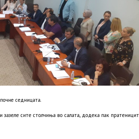
 почне седницата.
зазеле сите столчиња во салата, додека пак пратеницит