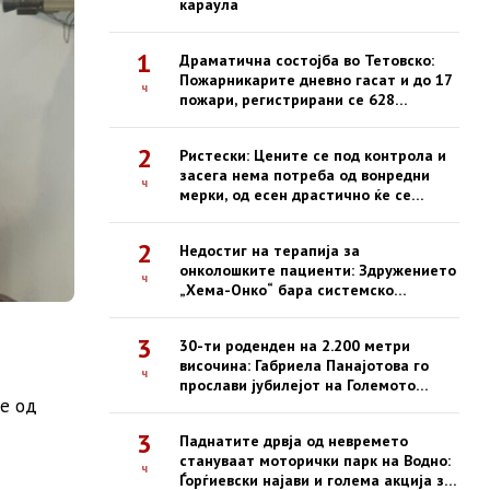
караула
1
Драматична состојба во Тетовско:
Пожарникарите дневно гасат и до 17
ч
пожари, регистрирани се 628
интервенции од почетокот на
годината
2
Ристески: Цените се под контрола и
засега нема потреба од вонредни
ч
мерки, од есен драстично ќе се
зголемат казните за нефер трговија
2
Недостиг на терапија за
онколошките пациенти: Здружението
ч
„Хема-Онко“ бара системско
решение и долгорочна стратегија
3
30-ти роденден на 2.200 метри
височина: Габриела Панајотова го
ч
прослави јубилејот на Големото
е од
Езеро на Пелистер
3
Паднатите дрвја од невремето
стануваат моторички парк на Водно:
ч
Ѓорѓиевски најави и голема акција за