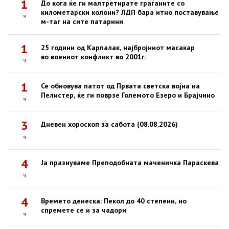
1
До кога ќе ги малтретирате граѓаните со
километарски колони? ЛДП бара итно поставување
ч
м-таг на сите патарини
1
25 години од Карпалак, најбројниот масакар
во воениот конфликт во 2001г.
ч
1
Се обновува патот од Првата светска војна на
Пелистер, ќе ги поврзе Големото Езеро и Брајчино
ч
3
Дневен хороскоп за сабота (08.08.2026)
ч
4
Ја празнуваме Преподобната маченичка Параскева
ч
4
Времето денеска: Пекол до 40 степени, но
спремете се и за чадори
ч