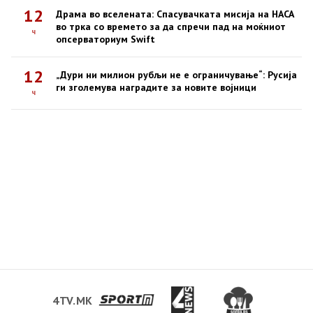
12
Драма во вселената: Спасувачката мисија на НАСА
во трка со времето за да спречи пад на моќниот
ч
опсерваториум Swift
12
„Дури ни милион рубљи не е ограничување“: Русија
ги зголемува наградите за новите војници
ч
4TV.MK