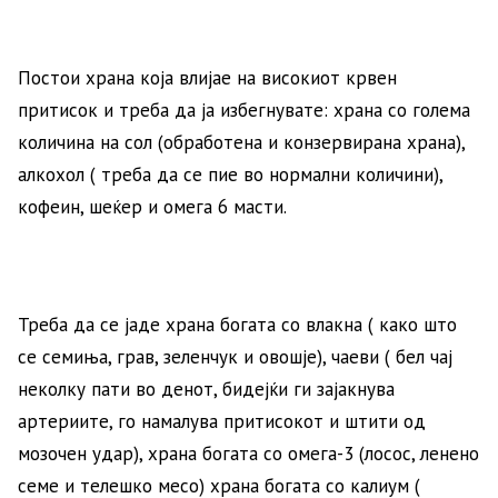
Постои храна која влијае на високиот крвен
притисок и треба да ја избегнувате: храна со голема
количина на сол (обработена и конзервирана храна),
алкохол ( треба да се пие во нормални количини),
кофеин, шеќер и омега 6 масти.
Треба да се јаде храна богата со влакна ( како што
се семиња, грав, зеленчук и овошје), чаеви ( бел чај
неколку пати во денот, бидејќи ги зајакнува
артериите, го намалува притисокот и штити од
мозочен удар), храна богата со омега-3 (лосос, ленено
семе и телешко месо) храна богата со калиум (