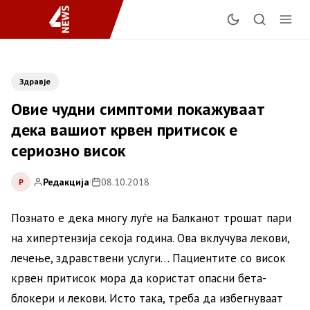
Здравје
Овие чудни симптоми покажуваат
дека вашиот крвен притисок е
сериозно висок
Редакција
|
08.10.2018
Р
Познато е дека многу луѓе на Балканот трошат пари
на хипертензија секоја година. Ова вклучува лекови,
лечење, здравствени услуги… Пациентите со висок
крвен притисок мора да користат опасни бета-
блокери и лекови. Исто така, треба да избегнуваат