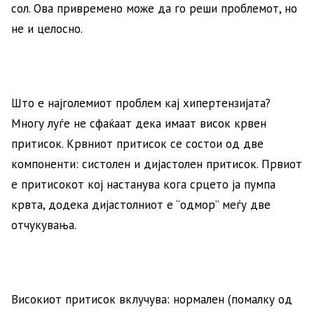
сол. Ова привремено може да го реши проблемот, но
не и целосно.
Што е најголемиот проблем кај хипертензијата?
Многу луѓе не сфаќаат дека имаат висок крвен
притисок. Крвниот притисок се состои од две
компоненти: систолен и дијастолен притисок. Првиот
е притисокот кој настанува кога срцето ја пумпа
крвта, додека дијастолниот е “одмор” меѓу две
отчукувања.
Високиот притисок вклучува: нормален (помалку од