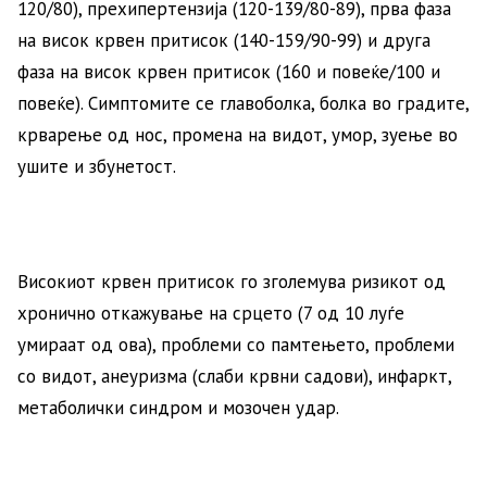
120/80), прехипертензија (120-139/80-89), прва фаза
на висок крвен притисок (140-159/90-99) и друга
фаза на висок крвен притисок (160 и повеќе/100 и
повеќе). Симптомите се главоболка, болка во градите,
крварење од нос, промена на видот, умор, зуење во
ушите и збунетост.
Високиот крвен притисок го зголемува ризикот од
хронично откажување на срцето (7 од 10 луѓе
умираат од ова), проблеми со памтењето, проблеми
со видот, анеуризма (слаби крвни садови), инфаркт,
метаболички синдром и мозочен удар.