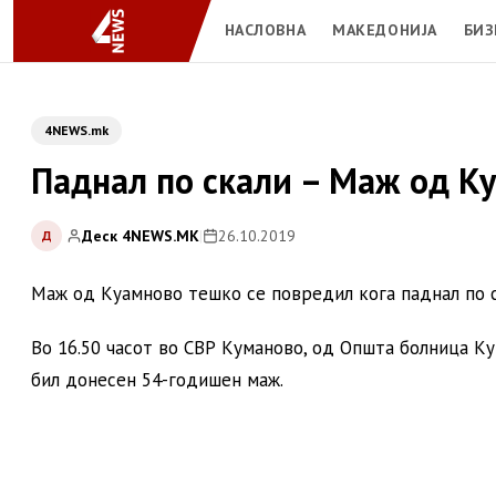
НАСЛОВНА
МАКЕДОНИЈА
БИЗ
4NEWS.mk
Паднал по скали – Маж од К
Деск 4NEWS.MK
|
26.10.2019
Д
Маж од Куамново тешко се повредил кога паднал по ск
Во 16.50 часот во СВР Куманово, од Општа болница К
бил донесен 54-годишен маж.