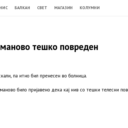
НИС
БАЛКАН
СВЕТ
МАГАЗИН
КОЛУМНИ
уманово тешко повреден
али, па итно бил пренесен во болница.
уманово било пријавено дека кај нив со тешки телесни по