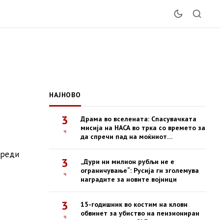
НАЈНОВО
3
Драма во вселената: Спасувачката
мисија на НАСА во трка со времето за
ч
да спречи пад на моќниот
опсерваториум Swift
вреди
3
„Дури ни милион рубљи не е
ограничување“: Русија ги зголемува
ч
наградите за новите војници
3
15-годишник во костим на кловн
обвинет за убиство на пензиониран
ч