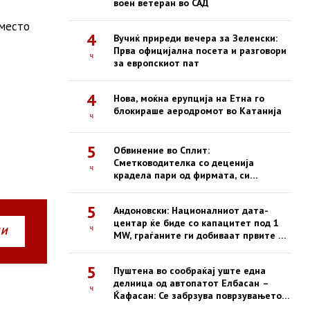
воен ветеран во САД
 место
4
Вучиќ приреди вечера за Зеленски:
Прва официјална посета и разговори
ч
за европскиот пат
4
Нова, моќна ерупција на Етна го
блокираше аеродромот во Катанија
ч
5
Обвинение во Сплит:
Сметководителка со деценија
ч
крадела пари од фирмата, си
купувала недвижности
5
Андоновски: Националниот дата-
центар ќе биде со капацитет под 1
ч
НИ
MW, граѓаните ги добиваат првите е-
услуги на сигурна платформа
5
Пуштена во сообраќај уште една
делница од автопатот Елбасан –
ч
Ќафасан: Се забрзува поврзувањето
на Коридорот 8