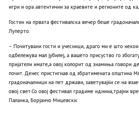
игри и ора автентични за краевите и регионите од ка
Гостин на првата фестивалска вечер беше градоначал
Луперто.
– Почитувани гости и учесници, драго ми е што некои
одбележува мал јубилеј, а вашето присуство го збогат
пријатели имате,а овој колорит од знамиња говори де
почит. Денес пристигнав од збратимената општина М
градоначалници на пет држави, заветувајќи се на вза
овој свет.Со овој фестивал градиме иднина,трајни вр
Паланка, Борјанчо Мицевски.