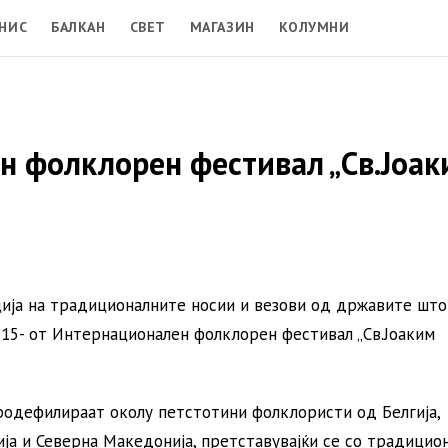
НИС
БАЛКАН
СВЕТ
МАГАЗИН
КОЛУМНИ
н фолклорен фестивал „Св.Јоа
ција на традиционалните носии и везови од државите што
 15- от Интернационален фолклорен фестивал „Св.Јоаким
родефилираат околу петстотини фолклористи од Белгија,
ција и Северна Македонија, претставувајќи се со традицио