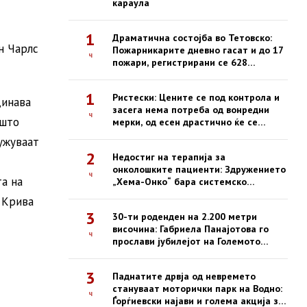
караула
1
Драматична состојба во Тетовско:
н Чарлс
Пожарникарите дневно гасат и до 17
ч
пожари, регистрирани се 628
интервенции од почетокот на
годината
1
Ристески: Цените се под контрола и
динава
засега нема потреба од вонредни
ч
 што
мерки, од есен драстично ќе се
зголемат казните за нефер трговија
ужуваат
2
Недостиг на терапија за
онколошките пациенти: Здружението
ч
та на
„Хема-Онко“ бара системско
решение и долгорочна стратегија
 Крива
3
30-ти роденден на 2.200 метри
височина: Габриела Панајотова го
ч
прослави јубилејот на Големото
Езеро на Пелистер
3
Паднатите дрвја од невремето
стануваат моторички парк на Водно:
ч
Ѓорѓиевски најави и голема акција за