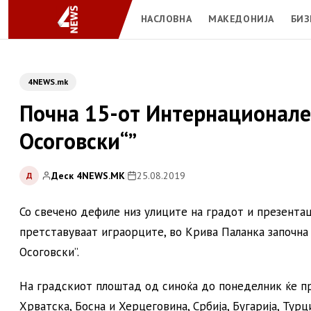
НАСЛОВНА
МАКЕДОНИЈА
БИЗ
4NEWS.mk
Почна 15-от Интернационале
Осоговски“”
Деск 4NEWS.MK
|
25.08.2019
Д
Со свечено дефиле низ улиците на градот и презента
претставуваат играорците, во Крива Паланка започна
Осоговски”.
На градскиот плоштад од синоќа до понеделник ќе п
Хрватска, Босна и Херцеговина, Србија, Бугарија, Тур