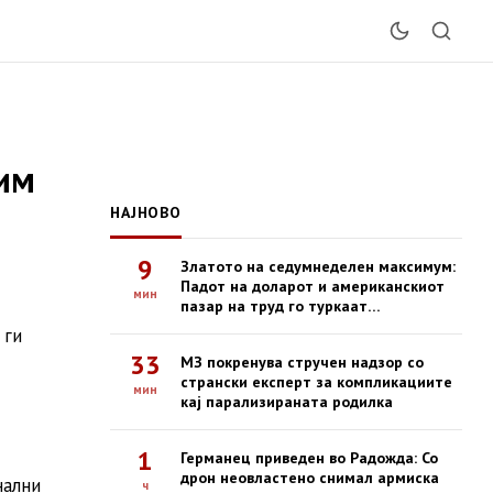
ким
НАЈНОВО
9
Златото на седумнеделен максимум:
Падот на доларот и американскиот
мин
пазар на труд го туркаат
благородниот метал нагоре
 ги
33
МЗ покренува стручен надзор со
странски експерт за компликациите
мин
кај парализираната родилка
1
Германец приведен во Радожда: Со
дрон неовластено снимал армиска
нални
ч