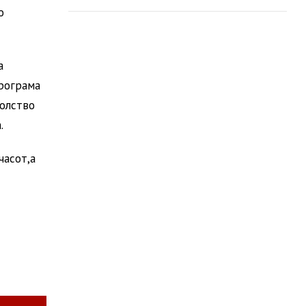
пошумување
о
а
програма
волство
.
часот,а