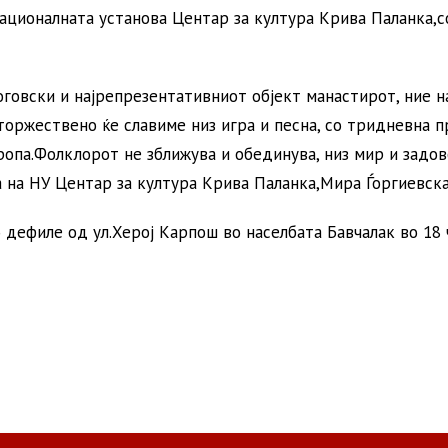
ационалната установа Центар за култура Крива Паланка,с
оговски и најрепрезентативниот објект манастирот, ние н
торжествено ќе славиме низ игра и песна, со тридневна 
ропа.Фолклорот не зближува и обединува, низ мир и задо
а на НУ Центар за култура Крива Паланка,Мира Ѓоргиевска
 дефиле од ул.Херој Карпош во населбата Бавчалак во 18 