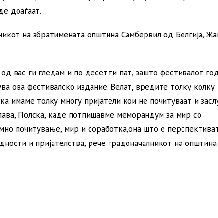
де доаѓаат.
никот на збратимената општина Самбервил од Белгија, Жа
 од вас ги гледам и по десетти пат, зашто фестивалот го
ува ова фестивалско издание. Велат, вредите толку колку
ка имаме толку многу пријатели кои не почитуваат и засл
лава, Полска, каде потпишавме меморандум за мир со
емно почитување, мир и соработка,она што е перспектива
едности и пријателства, рече градоначалникот на општина