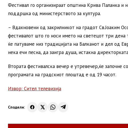
Фестивал го организираат општина Крива Паланка и н
поддршка од министерството за култура.
– Вдахновени од закрилникот на градот Св.Јоаким Ос
фестивалот што го носи името на светецот три дена 
ќе патуваме низ традицијата на Балканот и дел од Ев
нека ечи песна, да заигра душа, истакна директоркат
Втората фестивалска вечер е утревечер,ќе започне со
програмата на градскиот плоштад е од 19 часот.
Извор: Сител телевизија
Сподели: