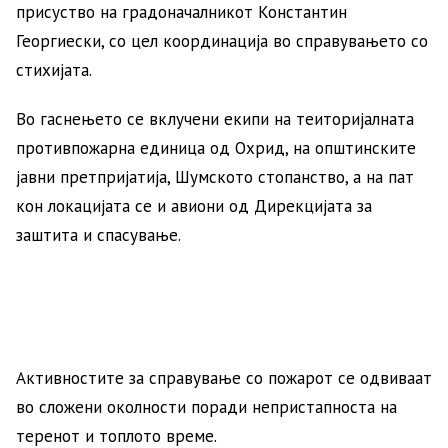
присуство на градоначалникот Константин
Георгиески, со цел координација во справувањето со
стихијата.
Во гаснењето се вклучени екипи на теиторијалната
противпожарна единица од Охрид, на општинските
јавни претпријатија, Шумското стопанство, а на пат
кон локацијата се и авиони од Дирекцијата за
заштита и спасување.
Активностите за справување со пожарот се одвиваат
во сложени околности поради непристапноста на
теренот и топлото време.