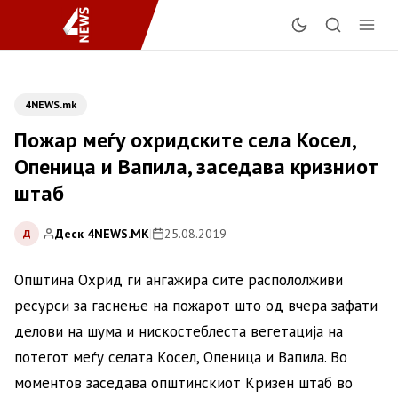
4NEWS.mk
Пожар меѓу охридските села Косел,
Опеница и Вапила, заседава кризниот
штаб
Деск 4NEWS.MK
|
25.08.2019
Д
Општина Охрид ги ангажира сите распололживи
ресурси за гаснење на пожарот што од вчера зафати
делови на шума и нискостеблеста вегетација на
потегот меѓу селата Косел, Опеница и Вапила. Во
моментов заседава општинскиот Кризен штаб во