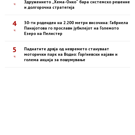
Здружението „Хема-Онко“ бара системско решение
ч
и долгорочна стратегија
4
30-ти роденден на 2.200 метри височина: Габриела
Панајотова го прослави јубилејот на Големото
ч
Езеро на Пелистер
5
Паднатите дрвја од невремето стануваат
моторички парк на Водно: Ѓорѓиевски најави и
ч
голема акција за пошумување