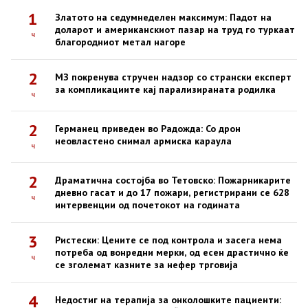
1
Златото на седумнеделен максимум: Падот на
доларот и американскиот пазар на труд го туркаат
ч
благородниот метал нагоре
2
МЗ покренува стручен надзор со странски експерт
за компликациите кај парализираната родилка
ч
2
Германец приведен во Радожда: Со дрон
неовластено снимал армиска караула
ч
2
Драматична состојба во Тетовско: Пожарникарите
дневно гасат и до 17 пожари, регистрирани се 628
ч
интервенции од почетокот на годината
3
Ристески: Цените се под контрола и засега нема
потреба од вонредни мерки, од есен драстично ќе
ч
се зголемат казните за нефер трговија
4
Недостиг на терапија за онколошките пациенти: