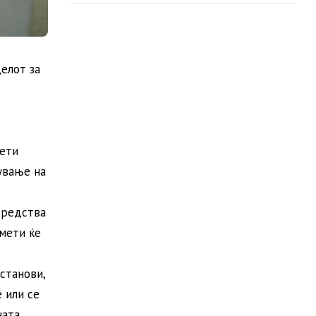
елот за
нети
ување на
средства
мети ќе
станови,
 или се
ната