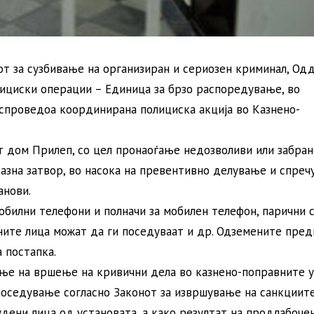
от за сузбивање на организиран и сериозен криминал, Одд
лициски операции – Единица за брзо распоредување, во
 спроведоа координирана полициска акција во Казнено-
т дом Прилеп, со цел пронаоѓање недозволиви или забра
азна затвор, во насока на превентивно делување и спреч
анови.
обилни телефони и полначи за мобилен телефон, парични 
ните лица можат да ги поседуваат и др. Одземените пред
 постапка.
ање на вршење на кривични дела во казнено-поправните у
поседување согласно Законот за извршување на санкциите
дени лица од установата, а како резултат на продлабоче