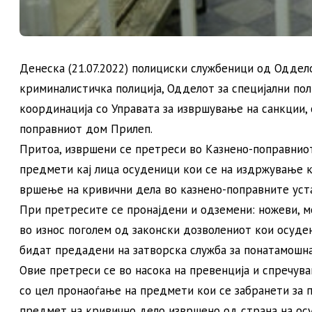
Денеска (21.07.2022) полициски службеници од Оддел
криминалистичка полиција, Одделот за специјални по
координација со Управата за извршување на санкции,
поправниот дом Прилеп.
Притоа, извршени се претреси во Казнено-поправнио
предмети кај лица осуденици кои се на издржување к
вршење на кривични дела во казнено-поправните уст
При претресите се пронајдени и одземени: ножеви, м
во износ поголем од законски дозволениот кои осуде
бидат предадени на затворска служба за понатамошна
Овие претреси се во насока на превенција и спречув
со цел пронаоѓање на предмети кои се забранети за 
предмет на кривично дело извршено од страна на осу