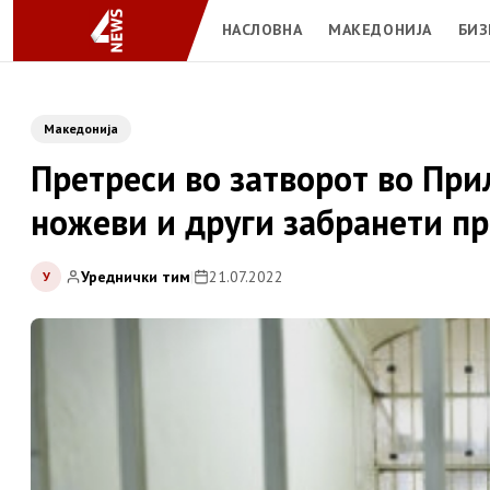
НАСЛОВНА
МАКЕДОНИЈА
БИЗ
Македонија
Претреси во затворот во При
ножеви и други забранети п
Уреднички тим
|
21.07.2022
У