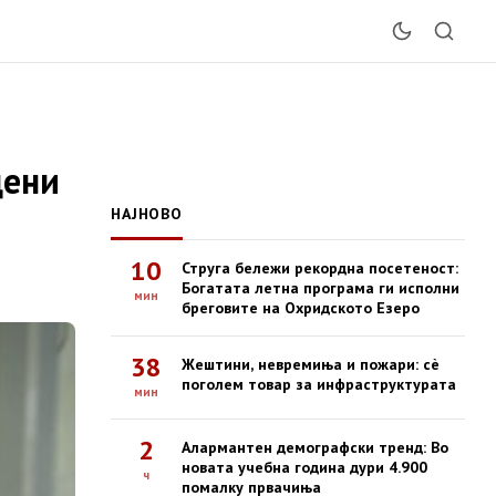
дени
НАЈНОВО
10
Струга бележи рекордна посетеност:
Богатата летна програма ги исполни
мин
бреговите на Охридското Езеро
38
Жештини, невремиња и пожари: сè
поголем товар за инфраструктурата
мин
2
Алармантен демографски тренд: Во
новата учебна година дури 4.900
ч
помалку првачиња