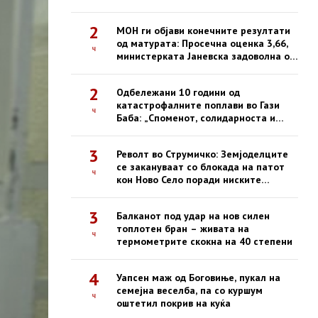
2
МОН ги објави конечните резултати
од матурата: Просечна оценка 3,66,
ч
министерката Јаневска задоволна од
успехот
2
Одбележани 10 години од
катастрофалните поплави во Гази
ч
Баба: „Споменот, солидарноста и
одговорноста се наша трајна
обврска“
3
Револт во Струмичко: Земјоделците
се закануваат со блокада на патот
ч
кон Ново Село поради ниските
откупни цени на пиперките
3
Балканот под удар на нов силен
топлотен бран – живата на
ч
термометрите скокна на 40 степени
4
Уапсен маж од Боговиње, пукал на
семејна веселба, па со куршум
ч
оштетил покрив на куќа