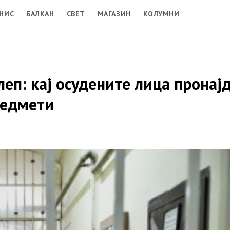
НИС
БАЛКАН
СВЕТ
МАГАЗИН
КОЛУМНИ
леп: кај осудените лица пронај
редмети