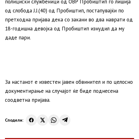
полициски службеници од ОВР Пробиштип го лишија
од слобода Ј.Ј.(40) од Пробиштип, постапувајќи по
претходна пријава дека со закани во два наврати од
18-годишна девојка од Пробиштип изнудил да му
даде пари.
За настанот е известен јавен обвинител и по целосно
документирање на случајот ќе биде поднесена
соодветна пријава.
Сподели: