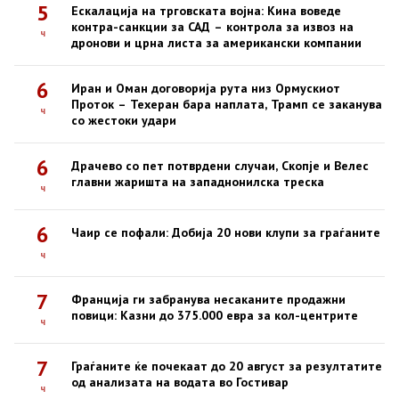
5
Ескалација на трговската војна: Кина воведе
контра-санкции за САД – контрола за извоз на
ч
дронови и црна листа за американски компании
6
Иран и Оман договорија рута низ Ормускиот
Проток – Техеран бара наплата, Трамп се заканува
ч
со жестоки удари
6
Драчево со пет потврдени случаи, Скопје и Велес
главни жаришта на западнонилска треска
ч
6
Чаир се пофали: Добија 20 нови клупи за граѓаните
ч
7
Франција ги забранува несаканите продажни
повици: Казни до 375.000 евра за кол-центрите
ч
7
Граѓаните ќе почекаат до 20 август за резултатите
од анализата на водата во Гостивар
ч