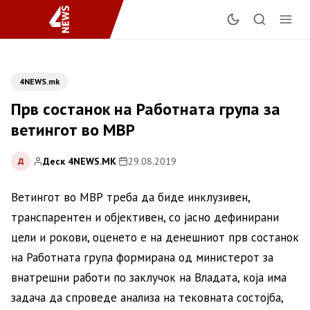
4NEWS.mk
Прв состанок на Работната група за
ветингот во МВР
Деск 4NEWS.MK
|
29.08.2019
Д
Ветингот во МВР треба да биде инклузивен,
транспарентен и објективен, со јасно дефинирани
цели и рокови, оценето е на денешниот прв состанок
на Работната група формирана од министерот за
внатрешни работи по заклучок на Владата, која има
задача да спроведе анализа на тековната состојба,