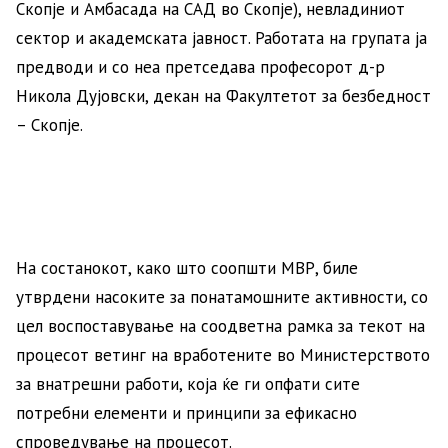
Скопје и Амбасада на САД во Скопје), невладиниот
сектор и академската јавност. Работата на групата ја
предводи и со неа претседава професорот д-р
Никола Дујовски, декан на Факултетот за безбедност
– Скопје.
На состанокот, како што соопшти МВР, биле
утврдени насоките за понатамошните активности, со
цел воспоставување на соодветна рамка за текот на
процесот ветинг на вработените во Министерството
за внатрешни работи, која ќе ги опфати сите
потребни елементи и принципи за ефикасно
спроведување на процесот.