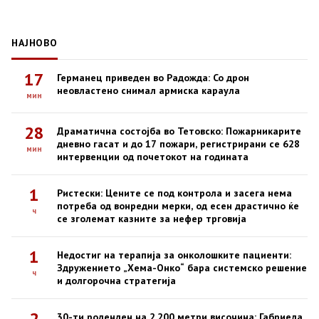
НАЈНОВО
17
Германец приведен во Радожда: Со дрон
неовластено снимал армиска караула
мин
28
Драматична состојба во Тетовско: Пожарникарите
дневно гасат и до 17 пожари, регистрирани се 628
мин
интервенции од почетокот на годината
1
Ристески: Цените се под контрола и засега нема
потреба од вонредни мерки, од есен драстично ќе
ч
се зголемат казните за нефер трговија
1
Недостиг на терапија за онколошките пациенти:
Здружението „Хема-Онко“ бара системско решение
ч
и долгорочна стратегија
2
30-ти роденден на 2.200 метри височина: Габриела