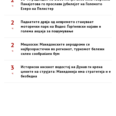
Панајотова го прослави јубилејот на Големото
ч
Езеро на Пелистер
2
Паднатите дрвја од невремето стануваат
моторички парк на Водно: Ѓорѓиевски најави и
ч
голема акција за пошумување
2
Мицкоски: Македонските аеродроми се
најбрзорастечки во регионот, туризмот бележи
ч
силен сообраќаен бум
3
Историски нискиот водостој на Дунав ги крена
цените на струјата: Македонија има стратегија и е
ч
безбедна