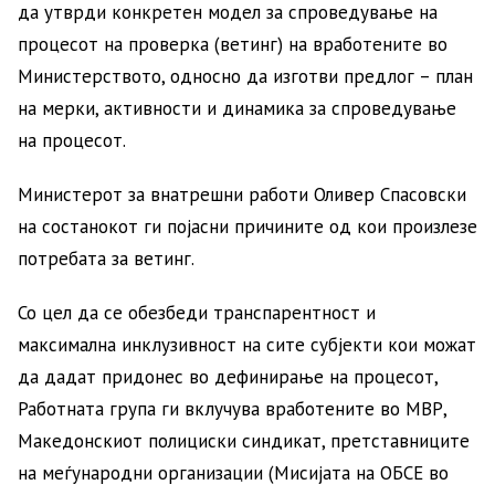
да утврди конкретен модел за спроведување на
процесот на проверка (ветинг) на вработените во
Министерството, односно да изготви предлог – план
на мерки, активности и динамика за спроведување
на процесот.
Министерот за внатрешни работи Оливер Спасовски
на состанокот ги појасни причините од кои произлезе
потребата за ветинг.
Со цел да се обезбеди транспарентност и
максимална инклузивност на сите субјекти кои можат
да дадат придонес во дефинирање на процесот,
Работната група ги вклучува вработените во МВР,
Македонскиот полициски синдикат, претставниците
на меѓународни организации (Мисијата на ОБСЕ во