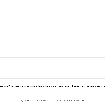
ресум
Уредничка политика
Политика за приватност
Правила и услови на к
© 2018-2026 4NEWS.mk · Сите права задржани