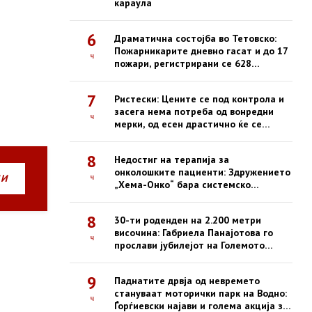
караула
6
Драматична состојба во Тетовско:
Пожарникарите дневно гасат и до 17
ч
пожари, регистрирани се 628
интервенции од почетокот на
годината
7
Ристески: Цените се под контрола и
засега нема потреба од вонредни
ч
мерки, од есен драстично ќе се
зголемат казните за нефер трговија
8
Недостиг на терапија за
онколошките пациенти: Здружението
НИ
ч
„Хема-Онко“ бара системско
решение и долгорочна стратегија
8
30-ти роденден на 2.200 метри
височина: Габриела Панајотова го
ч
прослави јубилејот на Големото
Езеро на Пелистер
9
Паднатите дрвја од невремето
стануваат моторички парк на Водно:
ч
Ѓорѓиевски најави и голема акција за