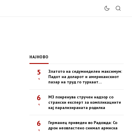
НАЈНОВО
5
Златото на седумнеделен максимум:
Падот на доларот и американскиот
ч
пазар на труд го туркаат
благородниот метал нагоре
6
МЗ покренува стручен надзор со
странски експерт за компликациите
ч
кај парализираната родилка
6
Германец приведен во Радожда: Со
дрон неовластено снимал армиска
ч