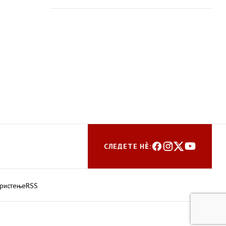
пошумување
СЛЕДЕТЕ НЀ:
ористење
RSS