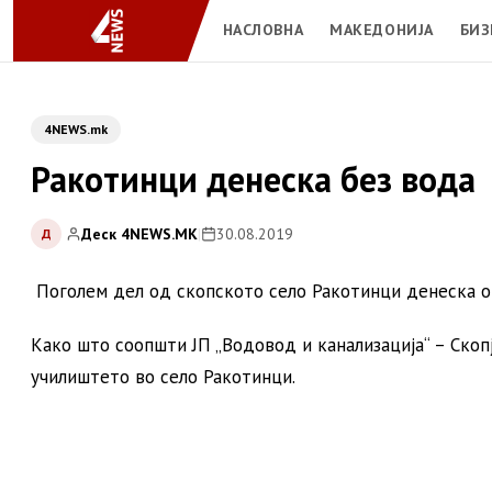
НАСЛОВНА
МАКЕДОНИЈА
БИЗ
4NEWS.mk
Ракотинци денеска без вода
Деск 4NEWS.MK
|
30.08.2019
Д
Поголем дел од скопското село Ракотинци денеска од
Како што соопшти ЈП „Водовод и канализација“ – Скопј
училиштето во село Ракотинци.