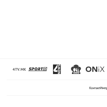
4TV.MK
Контакт
Имп