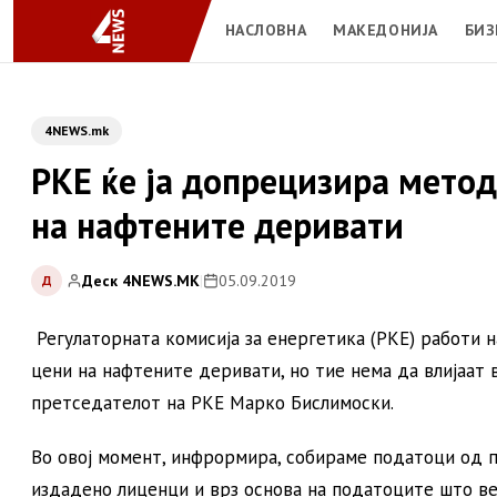
НАСЛОВНА
МАКЕДОНИЈА
БИЗ
4NEWS.mk
РКЕ ќе ја допрецизира метод
на нафтените деривати
Деск 4NEWS.MK
|
05.09.2019
Д
Регулаторната комисија за енергетика (РКЕ) работи 
цени на нафтените деривати, но тие нема да влијаат в
претседателот на РКЕ Марко Бислимоски.
Во овој момент, инфрормира, собираме податоци од 
издадено лиценци и врз основа на податоците што ве