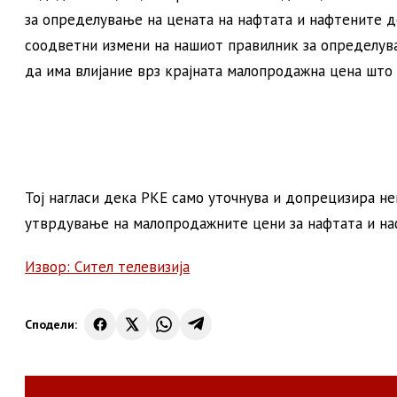
за определување на цената на нафтата и нафтените д
соодветни измени на нашиот правилник за определув
да има влијание врз крајната малопродажна цена што 
Тој нагласи дека РКЕ само уточнува и допрецизира н
утврдување на малопродажните цени за нафтата и н
Извор: Сител телевизија
Сподели: