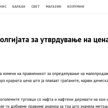
НИС
БАЛКАН
СВЕТ
МАГАЗИН
КОЛУМНИ
олгијата за утврдување на цен
на измени на правилникот за определување на малопрода
рз крајната цена што ја плаќаат граѓаните, најави денеск
поголемите трговци со нафта и нафтени деривати на кои 
ќе ги добивме правиме анализа за тоа што значела метод