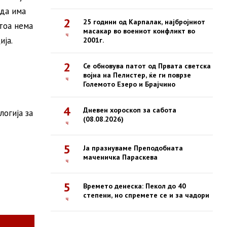
сите патарини
 да има
2
25 години од Карпалак, најбројниот
тоа нема
масакар во воениот конфликт во
ч
ија.
2001г.
2
Се обновува патот од Првата светска
војна на Пелистер, ќе ги поврзе
ч
Големото Езеро и Брајчино
4
Дневен хороскоп за сабота
огија за
(08.08.2026)
ч
5
Ја празнуваме Преподобната
маченичка Параскева
ч
5
Времето денеска: Пекол до 40
степени, но спремете се и за чадори
ч