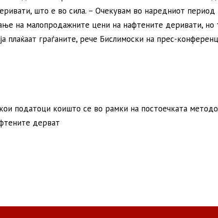
еривати, што е во сила. – Очекувам во наредниот период
ање на малопродажните цени на нафтените деривати, но 
ја плаќаат граѓаните, рече Бислимоски на прес-конференц
екои податоци коишто се во рамки на постоечката методол
афтените дерват