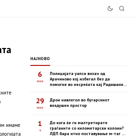
ата
НАЈНОВО
6
Полицијата уапси возач од
Арачиново кој избегал без да
мин
помогне во несреќата кај Радишани,
во која загина 19-годишен
жните
мотоциклист
29
Дрон навлегол во бугарскиот
а
воздушен простор
мин
1
До кога ќе ги малтретирате
им имаме
граѓаните со километарски колони?
ч
ологијата
ЛДП бара итно поставување м-таг на