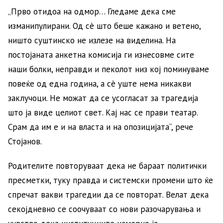
„Прво отидоа на одмор… Гледаме дека сме
изманипулирани. Од сè што беше кажано и ветено,
ништо суштинско не излезе на виделина. На
постојаната анкетна комисија ги изнесовме сите
наши болки, неправди и пеколот низ кој поминуваме
повеќе од една година, а сè уште нема никакви
заклучоци. Не можат да се усогласат за трагедија
што ја виде целиот свет. Кај нас се прави театар.
Срам да им е и на власта и на опозицијата“, рече
Стојанов.
Родителите повторуваат дека не бараат политички
пресметки, туку правда и системски промени што ќе
спречат вакви трагедии да се повторат. Велат дека
секојдневно се соочуваат со нови разочарувања и