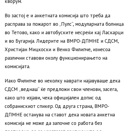
кворум.
Во застој е и анкетната комисија што треба да
расправа за пожарот во „Пулс“, модуларната болница
во Тетово, како и автобуските несреќи кај Ласкарци
и во Бугарија. Лидерите на ВМРО-ДПМНЕ и СДСМ,
Христијан Мицкоски и Венко Филипче, изнесоа
различни ставови околу функционирањето на
комисијата.
Иако Филипче во неколку наврати најавуваше дека
СДСМ „веднаш“ ќе предложи свои членови, засега,
како што изјави, чека официјален допис од
собранискиот спикер. Од друга страна, ВМРО-
ДПМНЕ останува на ставот дека новата анкетна
комисија не може да започне со работа без