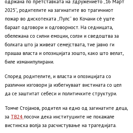
одржана по претставката на Здружението „16 Март
2025“, родителите на загинатите во трагичниот
пожар во дискотеката „Пулс“ во Кочани сè уште
бараат одговори и одговорност. На седницата,
обележана со силни емоции, солзи и сведоштва за
болката што ја живеат семејствата, тие јавно ги
прашаа власта и опозицијата зошто, како што велат,
биле изманипулирани.
Според родителите, и власта и опозицијата со
различни изговори ја избегнуваат вистината со цел
да се заштитат себеси и политичките структури.
Томче Стојанов, родител на едно од загинатите деца,
за
ТВ24
посочи дека институциите не покажале
вистинска волја за расчистување на трагедијата.