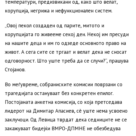
температури, предизвикани од, како што велат,
корупција, негрижа и нефункционален систем.
„Овој пекол создаден од парите, митото и
корупцијата го живееме секој ден. Некој им пресуди
на нашите деца и им го одзеде основното право на
живот. А сега сите се тргаат и велат дека не сносат
одговорност. Што уште треба да се случи?“, прашува
Стојанов.
Во меѓувреме, собраниските комисии поврзани со
трагедијата остануваат без конкретен епилог.
Постојаната анкетна комисија, со која претседава
лидерот на Димитар Апасиев, сè уште нема усвоено
заклучоци. Од Левица тврдат дека седниците не се
закажуваат бидејќи ВМРО-ДПМНЕ не обезбедува