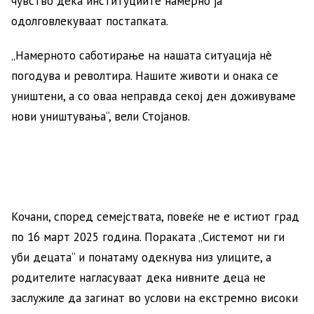
чувство дека институциите намерно ја
одолговлекуваат постапката.
„Намерното саботирање на нашата ситуација нè
погодува и револтира. Нашите животи и онака се
уништени, а со оваа неправда секој ден доживуваме
нови уништувања“, вели Стојанов.
Кочани, според семејствата, повеќе не е истиот град
по 16 март 2025 година. Пораката „Системот ни ги
уби децата“ и понатаму одекнува низ улиците, а
родителите нагласуваат дека нивните деца не
заслужиле да загинат во услови на екстремно високи