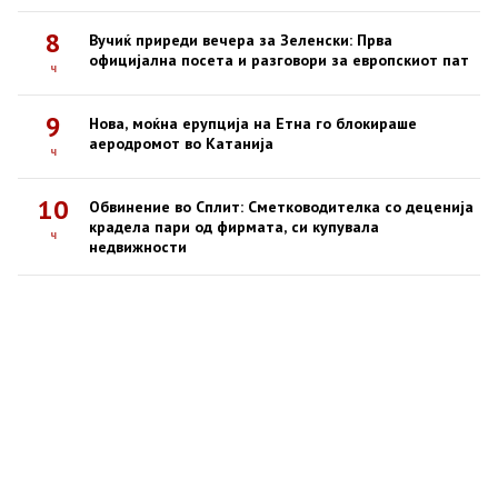
8
Вучиќ приреди вечера за Зеленски: Прва
официјална посета и разговори за европскиот пат
ч
9
Нова, моќна ерупција на Етна го блокираше
аеродромот во Катанија
ч
10
Обвинение во Сплит: Сметководителка со деценија
крадела пари од фирмата, си купувала
ч
недвижности