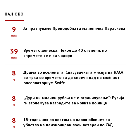
НАЈНОВО
9
Ја празнуваме Преподобната маченичка Параскева
мин
39
Времето денеска: Пекол до 40 степени, но
спремете се и за чадори
мин
8
Драма во вселената: Спасувачката мисија на НАСА
во трка со времето за да спречи пад на моќниот
ч
опсерваториум Swift
8
„Дури ни милион рубљи не е ограничување“: Русија
ги зголемува наградите за новите војници
ч
8
15-годишник во костим на кловн обвинет за
убиство на пензиониран воен ветеран во САД
ч