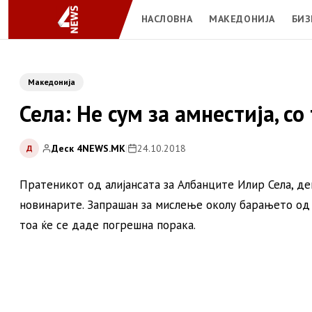
НАСЛОВНА
МАКЕДОНИЈА
БИЗ
Македонија
Села: Не сум за амнестија, с
Деск 4NEWS.MK
|
24.10.2018
Д
Пратеникот од алијансата за Албанците Илир Села, д
новинарите. Запрашан за мислење околу барањето од 
тоа ќе се даде погрешна порака.