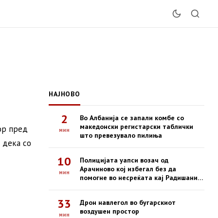
НАЈНОВО
2
Во Албанија се запали комбе со
македонски регистарски таблички
ор пред
мин
што превезувало пилиња
 дека со
10
Полицијата уапси возач од
Арачиново кој избегал без да
мин
помогне во несреќата кај Радишани,
во која загина 19-годишен
мотоциклист
33
Дрон навлегол во бугарскиот
воздушен простор
мин