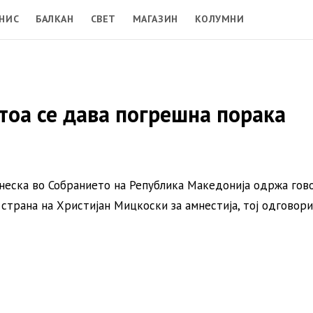
НИС
БАЛКАН
СВЕТ
МАГАЗИН
КОЛУМНИ
о тоа се дава погрешна порака
енеска во Собранието на Република Македонија одржа гов
страна на Христијан Мицкоски за амнестија, тој одговори