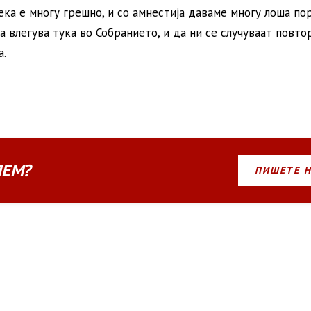
ка е многу грешно, и со амнестија даваме многу лоша пор
да влегува тука во Собранието, и да ни се случуваат повто
а.
ЛЕМ?
ПИШЕТЕ 