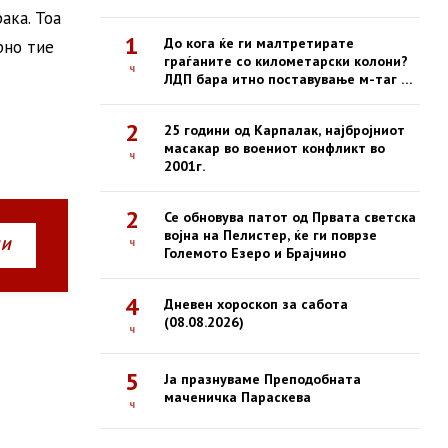
ака. Тоа
1
До кога ќе ги малтретирате
рно тие
граѓаните со километарски колони?
ч
ЛДП бара итно поставување м-таг на
сите патарини
2
25 години од Карпалак, најбројниот
масакар во воениот конфликт во
ч
2001г.
2
Се обновува патот од Првата светска
војна на Пелистер, ќе ги поврзе
ч
НИ
Големото Езеро и Брајчино
4
Дневен хороскоп за сабота
(08.08.2026)
ч
5
Ја празнуваме Преподобната
маченичка Параскева
ч