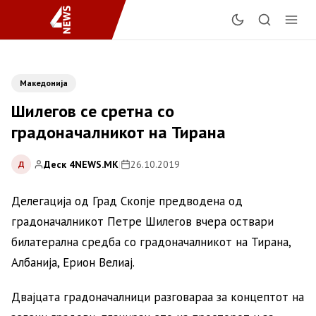
Македонија
Шилегов се сретна со
градоначалникот на Тирана
Деск 4NEWS.MK
|
26.10.2019
Д
Делегација од Град Скопје предводена од
градоначалникот Петре Шилегов вчера оствари
билатерална средба со градоначалникот на Тирана,
Албанија, Ерион Велиај.
Двајцата градоначалници разговараа за концептот на