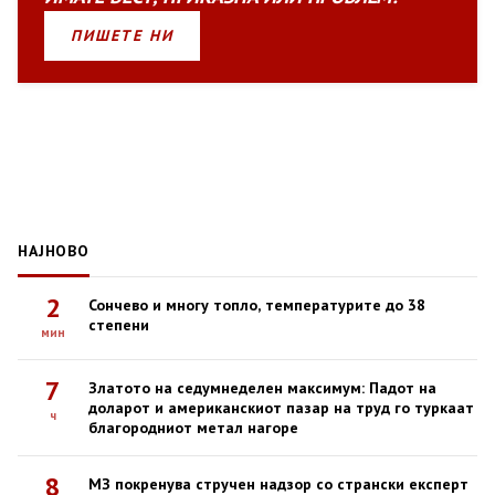
ПИШЕТЕ НИ
НАЈНОВО
2
Сончево и многу топло, температурите до 38
степени
мин
7
Златото на седумнеделен максимум: Падот на
доларот и американскиот пазар на труд го туркаат
ч
благородниот метал нагоре
8
МЗ покренува стручен надзор со странски експерт