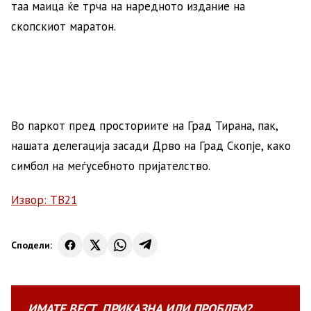
таа маица ќе трча на наредното издание на
скопскиот маратон.
Во паркот пред просториите на Град Тирана, пак,
нашата делегација засади Дрво на Град Скопје, како
симбол на меѓусебното пријателство.
Извор: ТВ21
Сподели:
ИМАТЕ
ВЕСТ
,
ПРИКАЗНА
ИЛИ
ПРОБЛЕМ?