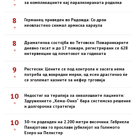
за компликациите кај парализираната родилка
ч
8
Германец приведен во Радожда: Со дрон
неовластено снимал армиска караула
ч
8
Драматична состојба во Тетовско: Пожарникарите
дневно гасат и до 17 пожари, регистрирани се 628
ч
интервенции од почетокот на годината
9
Ристески: Цените се под контрола и засега нема
потреба од вонредни мерки, од есен драстично ќе
ч
се зголемат казните за нефер трговија
10
Недостиг на терапија за онколошките пациенти:
Здружението „Хема-Онко“ бара системско решение
ч
и долгорочна стратегија
10
30-ти роденден на 2.200 метри височина: Габриела
Панајотова го прослави јубилејот на Големото
ч
Езеро на Пелистер