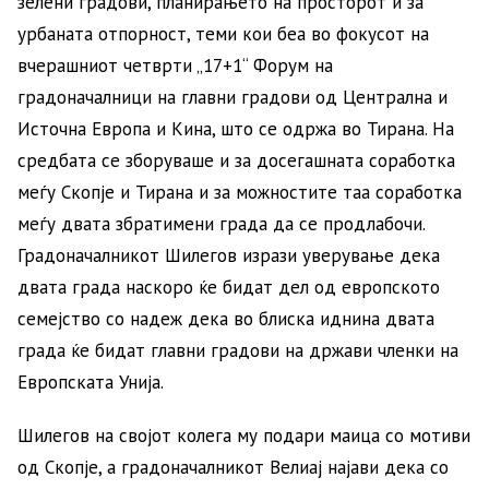
зелени градови, планирањето на просторот и за
урбаната отпорност, теми кои беа во фокусот на
вчерашниот четврти „17+1“ Форум на
градоначалници на главни градови од Централна и
Источна Европа и Кина, што се одржа во Тирана. На
средбата се зборуваше и за досегашната соработка
меѓу Скопје и Тирана и за можностите таа соработка
меѓу двата збратимени града да се продлабочи.
Градоначалникот Шилегов изрази уверување дека
двата града наскоро ќе бидат дел од европското
семејство со надеж дека во блиска иднина двата
града ќе бидат главни градови на држави членки на
Европската Унија.
Шилегов на својот колега му подари маица со мотиви
од Скопје, а градоначалникот Велиај најави дека со