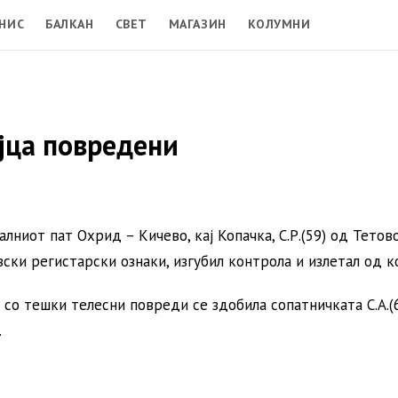
НИС
БАЛКАН
СВЕТ
МАГАЗИН
КОЛУМНИ
ајца повредени
лниот пат Охрид – Кичево, кај Копачка, С.Р.(59) од Тетов
ски регистарски ознаки, изгубил контрола и излетал од к
 со тешки телесни повреди се здобила сопатничката С.А.(6
.