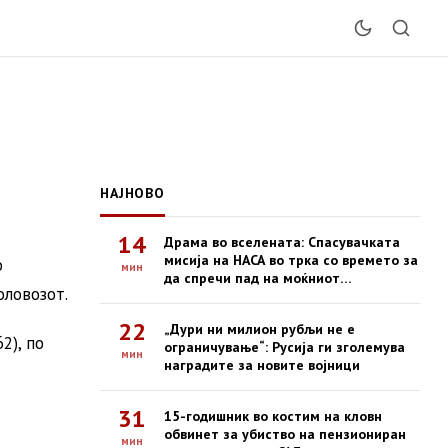
НАЈНОВО
14
Драма во вселената: Спасувачката
мисија на НАСА во трка со времето за
о
мин
да спречи пад на моќниот
оловозот.
опсерваториум Swift
22
„Дури ни милион рубљи не е
2), по
ограничување“: Русија ги зголемува
мин
наградите за новите војници
31
15-годишник во костим на кловн
обвинет за убиство на пензиониран
мин