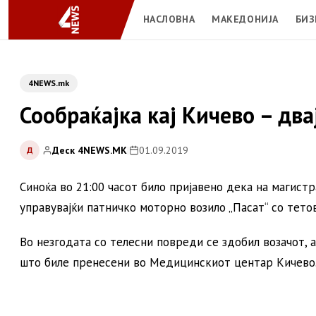
НАСЛОВНА
МАКЕДОНИЈА
БИЗ
4NEWS.mk
Сообраќајка кај Кичево – дв
Деск 4NEWS.MK
|
01.09.2019
Д
Синоќа во 21:00 часот било пријавено дека на магистра
управувајќи патничко моторно возило „Пасат“ со тетов
Во незгодата со телесни повреди се здобил возачот, а
што биле пренесени во Медицинскиот центар Кичево