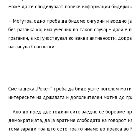
може да се споделуваат повеќе информации бидејќи и
– Меѓутоа, едно треба да бидеме сигурни и воедно ја 
без разлика кој има учесник во таков случај – дали е 
граѓанин, а кој учествувал во вакви активности, докр
нагласува Спасовски.
Смета дека „Рекет“ треба да биде уште поголем мотив
интересите на државата и дополнителен мотив до гра
– Ако до пред две години сите заедно се боревме пр
демократијата, да ја вратиме слободата на говорот н
тема заради тоа што сето тоа го имаме во пракса во 