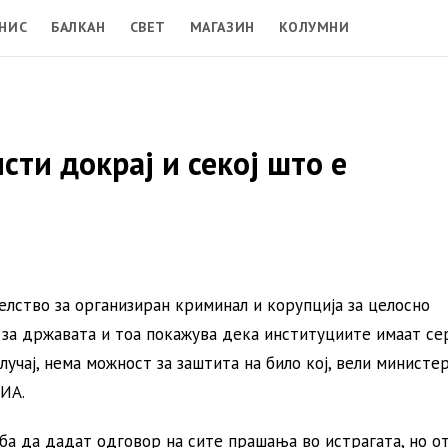
НИС
БАЛКАН
СВЕТ
МАГАЗИН
КОЛУМНИ
исти докрај и секој што е
елство за организиран криминал и корупција за целосно
 и за државата и тоа покажува дека институциите имаат се
случај, нема можност за заштита на било кој, вели министе
ИА.
ба да дадат одговор на сите прашања во истрагата, но о