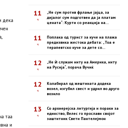
11
„Не сум против фрлање јајца, за
дијалог сум подготвен да ја платам
и дека
ч
цената“: Курти со реакција на
инцидентот во парламентот
ичен
11
,
Поплака од турист за куче на плажа
предизвика жестока дебата: „Тоа е
ч
терапевтско куче за дете со
инвалидитет!“
12
„Не ѝ служам ниту на Америка, ниту
на Русија“, порача Вучиќ
ч
12
Колабирал од жештината додека
возел, изгубил свест и удрил во друго
ч
возило
13
Со архиерејска литургија и пораки за
единство, Велес го прослави својот
на таа
ч
заштитник Свети Пантелејмон
ивна и