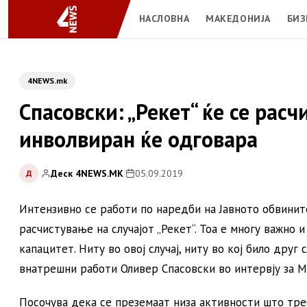
НАСЛОВНА
МАКЕДОНИЈА
БИЗ
4NEWS.mk
Спасовски: „Рекет“ ќе се расч
инволвиран ќе одговара
Деск 4NEWS.MK
|
05.09.2019
Д
Интензивно се работи по наредби на Јавното обвинит
расчистување на случајот „Рекет“. Тоа е многу важно
капацитет. Ниту во овој случај, ниту во кој било друг 
внатрешни работи Оливер Спасовски во интервју за М
Посочува дека се преземаат низа активности што тре