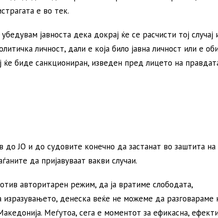
страгата е во тек.
убедувам јавноста дека докрај ќе се расчисти тој случај 
политичка личност, дали е која било јавна личност или е об
ај ќе биде санкциониран, изведен пред лицето на правдата
 до ЈО и до судовите конечно да застанат во заштита на
ѓаните да пријавуваат вакви случаи.
отив авторитарен режим, да ја вратиме слободата,
а изразувањето, денеска веќе не можеме да разговараме 
Македонија. Меѓутоа, сега е моментот за ефикасна, ефект