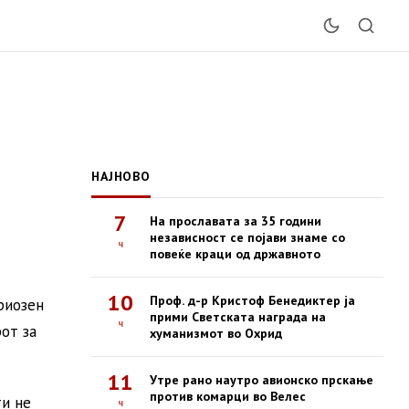
НАЈНОВО
7
На прославата за 35 години
независност се појави знаме со
ч
повеќе краци од државното
10
Проф. д-р Кристоф Бенедиктер ја
риозен
прими Светската награда на
ч
рот за
хуманизмот во Охрид
11
Утре рано наутро авионско прскање
против комарци во Велес
ти не
ч