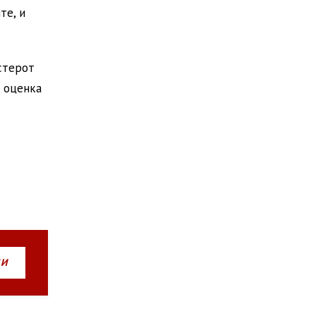
те, и
стерот
а оценка
НИ