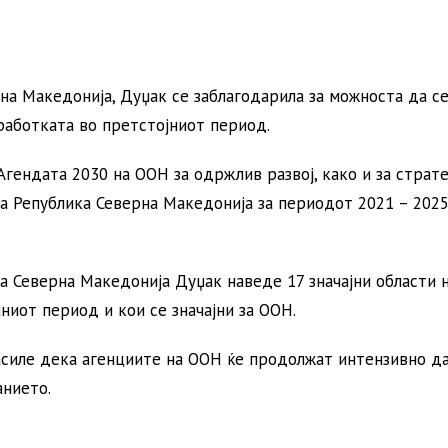
на Македонија, Дуџак се заблагодарила за можноста да с
оработката во претстојниот период.
гендата 2030 на ООН за одржлив развој, како и за страте
а Република Северна Македонија за периодот 2021 – 2025
а Северна Македонија Дуџак наведе 17 значајни области 
ниот период и кои се значајни за ООН.
ласиле дека агенциите на ООН ќе продолжат интензивно д
анието.