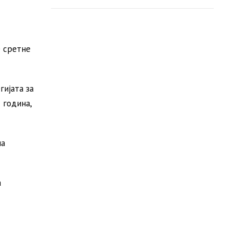
е сретне
гијата за
 година,
на
а