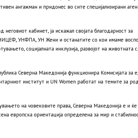
ктивен ангажман и придонес во сите специјализирани аген
д неговиот кабинет, ја искажал својата благодарност за
НИЦЕФ, УНФПА, УН Жени и останатите со кои имаме восп
увањето, социјалната инклузија, развојот на животната 
епублика Северна Македонија функционира Комисијата за 
нтарниот институт и UN Women работат на темите за ро
тувањето на човековите права, Северна Македонија е и ќе
сена eвропска ориентација определена за мир и стабилно