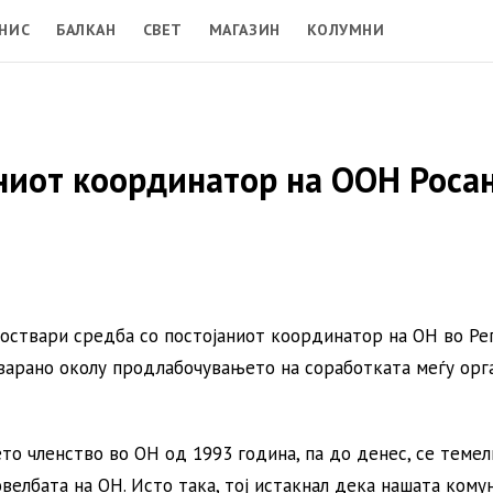
НИС
БАЛКАН
СВЕТ
МАГАЗИН
КОЛУМНИ
аниот координатор на ООН Роса
оствари средба со постојаниот координатор на ОН во Ре
оварано околу продлабочувањето на соработката меѓу орг
о членство во ОН од 1993 година, па до денес, се темел
елбата на ОН. Исто така, тој истакнал дека нашата кому