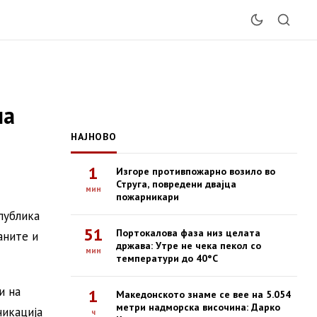
на
НАЈНОВО
1
Изгоре противпожарно возило во
Струга, повредени двајца
мин
пожарникари
публика
51
Портокалова фаза низ целата
аните и
држава: Утре не чека пекол со
мин
температури до 40°C
и на
1
Македонското знаме се вее на 5.054
метри надморска височина: Дарко
никација
ч