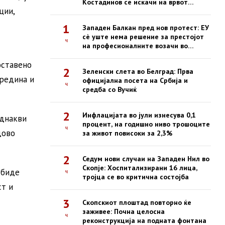
Костадинов се искачи на врвот
ции,
Казбек
1
Западен Балкан пред нов протест: ЕУ
сè уште нема решение за престојот
ч
на професионалните возачи во
Шенген-зоната
оставено
2
Зеленски слета во Белград: Прва
средина и
официјална посета на Србија и
ч
средба со Вучиќ
2
Инфлацијата во јули изнесува 0,1
еднакви
процент, на годишно ниво трошоците
ч
дово
за живот повисоки за 2,3%
2
Седум нови случаи на Западен Нил во
Скопје: Хоспитализирани 16 лица,
 биде
ч
тројца се во критична состојба
ст и
3
Скопскиот плоштад повторно ќе
заживее: Почна целосна
ч
реконструкција на подната фонтана