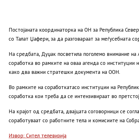
Постојаната координаторка на ОН за Република Север
со Талат Џафери, за да разговараат за меѓусебната с
На средбата, Дуџак посветила поголемо внимание на А
соработка во рамките на оваа агенда со институции н
како два важни стратешки документа на ООН.
Во рамките на соработкатасо институции на Републик
соработка кои треба да се интензивираат во претстој
На крајот од средбата, двајцата соговорници се сог
соработуваат со работните тела и комисиите на Собр
Извор: Сител телевизија