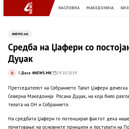
НАСЛОВНА
МАКЕДОНИЈА
БИЗ
4NEWS.mk
Средба на Џафери со постој
Дуџак
Деск 4NEWS.MK
|
29.10.2019
Д
Претседателот на Собранието Талат Џафери денеска 
Северна Македонија Росана Дуџак, на која било разг
телата на ОН и Собранието.
На средбата Џафери го потенцирал фактот дека нашет
почитување на основните принципи и постулати на Пов