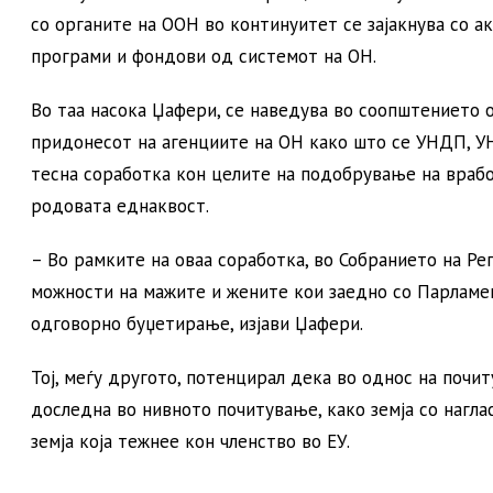
со органите на ООН во континуитет се зајакнува со а
програми и фондови од системот на ОН.
Во таа насока Џафери, се наведува во соопштението о
придонесот на агенциите на ОН како што се УНДП, У
тесна соработка кон целите на подобрување на вработ
родовата еднаквост.
– Во рамките на оваа соработка, во Собранието на Р
можности на мажите и жените кои заедно со Парламе
одговорно буџетирање, изјави Џафери.
Тој, меѓу другото, потенцирал дека во однос на почи
доследна во нивното почитување, како земја со нагла
земја која тежнее кон членство во ЕУ.