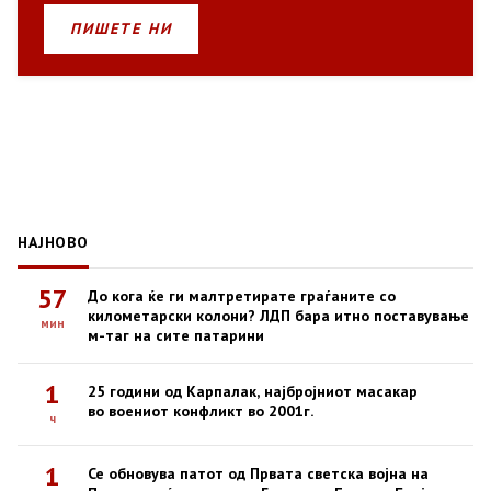
ПИШЕТЕ НИ
НАЈНОВО
57
До кога ќе ги малтретирате граѓаните со
километарски колони? ЛДП бара итно поставување
мин
м-таг на сите патарини
1
25 години од Карпалак, најбројниот масакар
во воениот конфликт во 2001г.
ч
1
Се обновува патот од Првата светска војна на