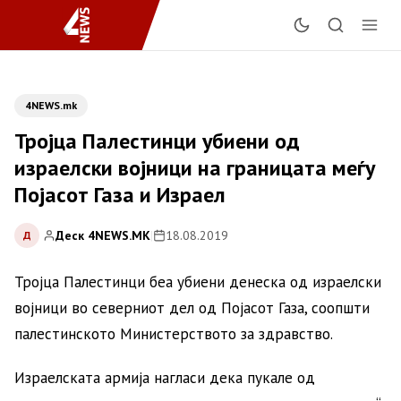
4NEWS.mk
Тројца Палестинци убиени од
израелски војници на границата меѓу
Појасот Газа и Израел
Деск 4NEWS.MK
|
18.08.2019
Д
Тројца Палестинци беа убиени денеска од израелски
војници во северниот дел од Појасот Газа, соопшти
палестинското Министерството за здравство.
Израелската армија нагласи дека пукале од