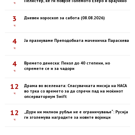
Пелистер, ќе ги поврзе Големото Езеро и Брајчино
ч
3
Дневен хороскоп за сабота (08.08.2026)
ч
4
Ја празнуваме Преподобната маченичка Параскева
ч
4
Времето денеска: Пекол до 40 степени, но
спремете се и за чадори
ч
12
Драма во вселената: Спасувачката мисија на НАСА
во трка со времето за да спречи пад на моќниот
ч
опсерваториум Swift
12
„Дури ни милион рубљи не е ограничување“: Русија
ги зголемува наградите за новите војници
ч