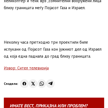
хеликоптер и тенк врз „сомнителни вооружени лица“
близу границата меѓу Појасот Газа и Израел.
Неколку часа претходно три проектили биле
испукани од Појасот Газа кон јужниот дел од Израел
од која една паднала до град близу границата.
Извор: Сител телевизија
Сподели:
ИМАТЕ
ВЕСТ
,
ПРИКАЗНА
ИЛИ
ПРОБЛЕМ?