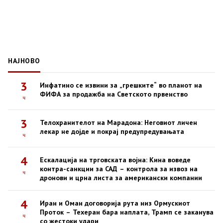
НАЈНОВО
3
Инфатино се извини за „грешките“ во планот на
ФИФА за продажба на Светското првенство
ч
3
Телохранителот на Марадона: Неговиот личен
лекар не дојде и покрај предупредувањата
ч
4
Ескалација на трговската војна: Кина воведе
контра-санкции за САД – контрола за извоз на
ч
дронови и црна листа за американски компании
4
Иран и Оман договорија рута низ Ормускиот
Проток – Техеран бара наплата, Трамп се заканува
ч
со жестоки удари