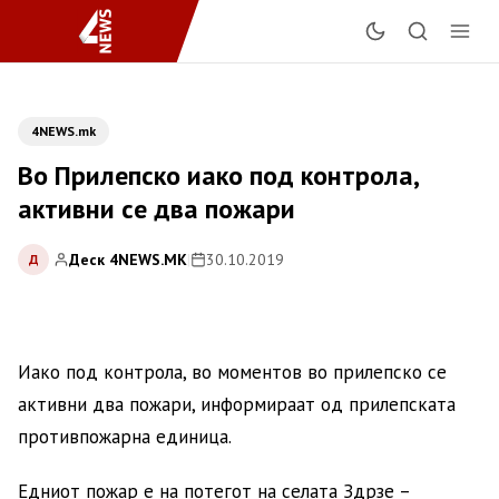
4NEWS.mk
Во Прилепско иако под контрола,
активни се два пожари
Деск 4NEWS.MK
|
30.10.2019
Д
Иако под контрола, во моментов во прилепско се
активни два пожари, информираат од прилепската
противпожарна единица.
Едниот пожар е на потегот на селата Здрзе –