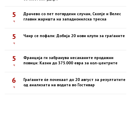
5
Драчево со пет потврдени случаи, Скопје и Велес
главни жаришта на западнонилска треска
ч
5
Чаир се пофали: Добија 20 нови клупи за граѓаните
ч
5
Франција ги забранува несаканите продажни
повици: Казни до 375.000 евра за кол-центрите
ч
6
Граѓаните ќе почекаат до 20 август за резултатите
од анализата на водата во Гостивар
ч