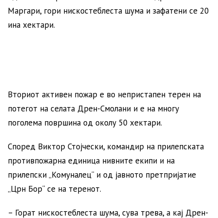
Маргари, гори нискостеблеста шума и зафатени се 20
ина хектари.
Вториот активен пожар е во непристапен терен на
потегот на селата Дрен-Смолани и е на многу
поголема површина од околу 50 хектари.
Според Виктор Стојчески, командир на прилепската
противпожарна единица нивните екипи и на
прилепски „Комуналец“ и од јавното претпријатие
„Црн Бор“ се на теренот.
– Горат нискостеблеста шума, сува трева, а кај Дрен-