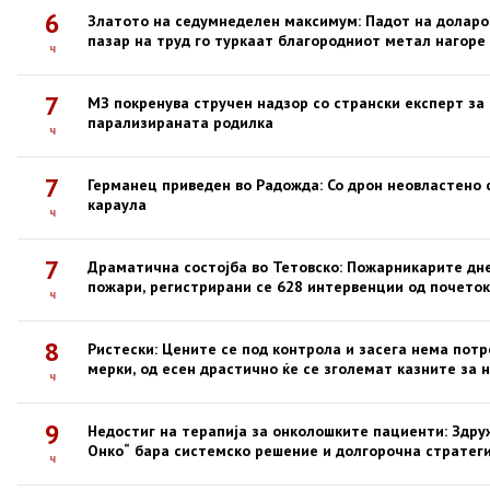
6
Златото на седумнеделен максимум: Падот на доларо
пазар на труд го туркаат благородниот метал нагоре
ч
7
МЗ покренува стручен надзор со странски експерт за
парализираната родилка
ч
7
Германец приведен во Радожда: Со дрон неовластено
караула
ч
7
Драматична состојба во Тетовско: Пожарникарите дне
пожари, регистрирани се 628 интервенции од почеток
ч
8
Ристески: Цените се под контрола и засега нема пот
мерки, од есен драстично ќе се зголемат казните за 
ч
9
Недостиг на терапија за онколошките пациенти: Здр
Онко“ бара системско решение и долгорочна стратеги
ч