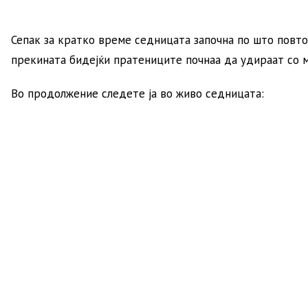
Сепак за кратко време седницата започна по што повт
прекината бидејќи пратениците почнаа да удираат со м
Во продолжение следете ја во живо седницата: