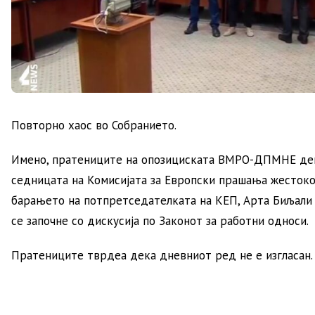
Повторно хаос во Собранието.
Имено, пратениците на опозициската ВМРО-ДПМНЕ де
седницата на Комисијата за Европски прашања жестоко
барањето на потпретседателката на КЕП, Арта Биљали 
се започне со дискусија по Законот за работни односи.
Пратениците тврдеа дека дневниот ред не е изгласан.