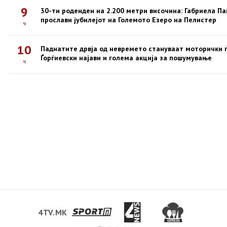
9
30-ти роденден на 2.200 метри височина: Габриела Па
прослави јубилејот на Големото Езеро на Пелистер
ч
10
Паднатите дрвја од невремето стануваат моторички п
Ѓорѓиевски најави и голема акција за пошумување
ч
4TV.MK