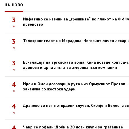
НАЈНОВО
3
Инфатино се извини за „грешките“ во планот на ФИФ
првенство
ч
3
Телохранителот на Марадона: Неговиот личен лекар н
ч
3
Ескалација на трговската војна: Кина воведе контра-
дронови и црна листа за американски компании
ч
4
Иран и Оман договорија рута низ Ормускиот Проток –
заканува со жестоки удари
ч
4
Драчево со пет потврдени случаи, Скопје и Велес гл
ч
4
Чаир се пофали: Добија 20 нови клупи за граѓаните