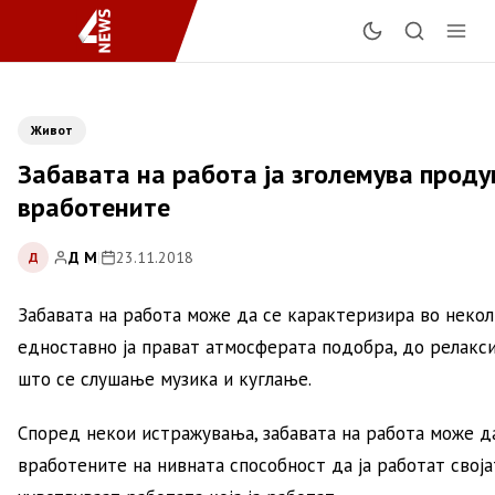
Живот
Забавата на работа ја зголемува проду
вработените
Д М
|
23.11.2018
Д
Забавата на работа може да се карактеризира во неко
едноставно ја прават атмосферата подобра, до релакси
што се слушање музика и куглање.
Според некои истражувања, забавата на работа може да
вработените на нивната способност да ја работат својат