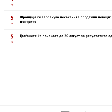
ч
5
Франција ги забранува несаканите продажни повици: К
центрите
ч
5
Граѓаните ќе почекаат до 20 август за резултатите о
ч