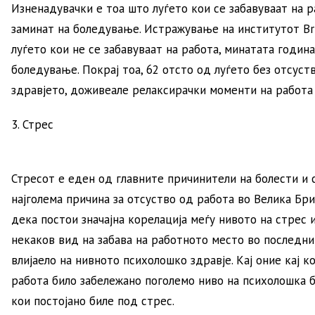
Изненадувачки е тоа што луѓето кои се забавуваат на 
заминат на боледување. Истражување на институтот Br
луѓето кои не се забавуваат на работа, минатата годин
боледување. Покрај тоа, 62 отсто од луѓето без отсус
здравјето, доживеале релаксирачки моменти на работа
3. Стрес
Стресот е еден од главните причинители на болести и 
најголема причина за отсуство од работа во Велика Бр
дека постои значајна корелација меѓу нивото на стрес 
некаков вид на забава на работното место во последни
влијаело на нивното психолошко здравје. Кај оние кај к
работа било забележано поголемо ниво на психолошка б
кои постојано биле под стрес.