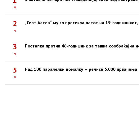
1
ч
2
„Сеат Алтеа“ му го пресекла патот на 19-годишникот,
ч
3
Постапка против 46-годишник за тешка сообраќајна н
ч
5
Над 100 паралелки помалку – речиси 5.000 првачиња
ч