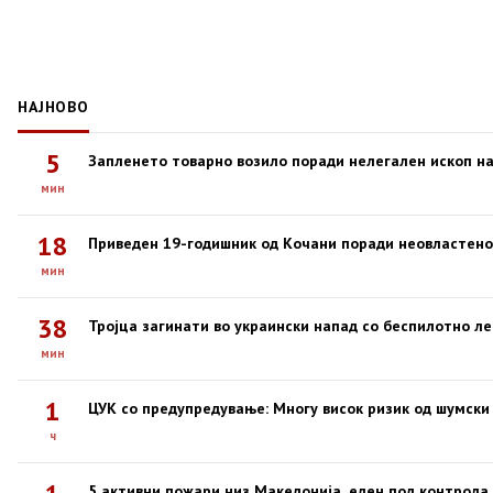
НАЈНОВО
5
Запленето товарно возило поради нелегален ископ на
мин
18
Приведен 19-годишник од Кочани поради неовластен
мин
38
Тројца загинати во украински напад со беспилотно ле
мин
1
ЦУК со предупредување: Многу висок ризик од шумски
ч
5 активни пожари низ Македонија, еден под контрола