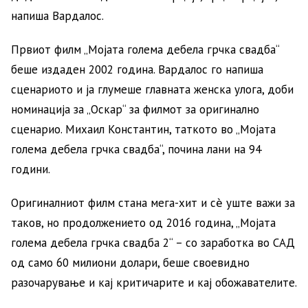
напиша Вардалос.
Првиот филм „Мојата голема дебела грчка свадба“
беше издаден 2002 година. Вардалос го напиша
сценариото и ја глумеше главната женска улога, доби
номинација за „Оскар“ за филмот за оригинално
сценарио. Михаил Константин, таткото во „Мојата
голема дебела грчка свадба“, почина лани на 94
години.
Оригиналниот филм стана мега-хит и сѐ уште важи за
таков, но продолжението од 2016 година, „Мојата
голема дебела грчка свадба 2“ – со заработка во САД
од само 60 милиони долари, беше своевидно
разочарување и кај критичарите и кај обожавателите.