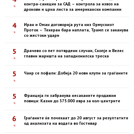
контра-санкции за САД – контрола за извоз на
ч
дронови и црна листа за американски компании
4
Иран и Оман договорија рута низ Ормускиот
Проток – Техеран бара наплата, Трамп се заканува
ч
со жестоки удари
5
Драчево со пет потврдени случаи, Скопје и Велес
главни жаришта на западнонилска треска
ч
5
Чаир се пофали: Добија 20 нови клупи за граѓаните
ч
5
Франција ги забранува несаканите продажни
повици: Казни до 375.000 евра за кол-центрите
ч
6
Граѓаните ќе почекаат до 20 август за резултатите
од анализата на водата во Гостивар
ч