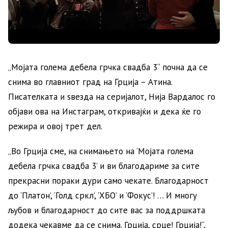
„Мојата голема дебела грчка свадба 3“ почна да се
снима во главниот град на Грција – Атина.
Писателката и ѕвезда на серијалот, Нија Вардалос го
објави ова на Инстаграм, откривајќи и дека ќе го
режира и овој трет дел.
„Во Грција сме, на снимањето на ‘Мојата голема
дебела грчка свадба 3’ и ви благодариме за сите
прекрасни пораки дури само чекате. Благодарност
до ‘Платон’, ‘Голд сркл’, ‘ХБО’ и ‘Фокус’! … И многу
љубов и благодарност до сите вас за поддршката
додека чекавме да се снима. Грција, срце! Грција!“,