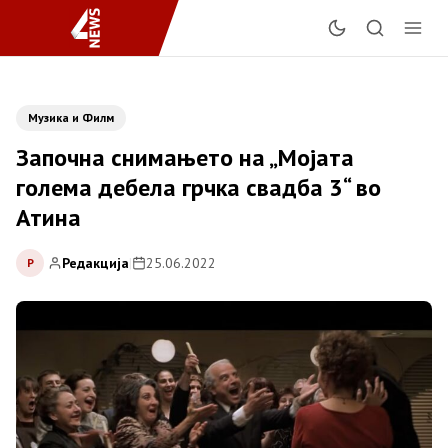
Музика и Филм
Започна снимањето на „Мојата
голема дебела грчка свадба 3“ во
Атина
Редакција
|
25.06.2022
Р