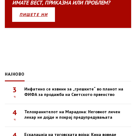
ИМАТЕ
ВЕСТ
,
ПРИКАЗНА
ИЛИ
ПРОБЛЕМ?
ПИШЕТЕ НИ
НАЈНОВО
3
Инфатино се извини за „грешките“ во планот на
ФИФА за продажба на Светското првенство
ч
4
Телохранителот на Марадона: Неговиот личен
лекар не дојде и покрај предупредувањата
ч
4
Ескалација на трговската војна: Кина воведе