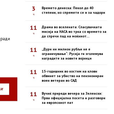
3
Времето денеска: Пекол до 40
степени, но спремете се и за чадори
ч
11
Драма во вселената: Спасувачката
мисија на НАСА во трка со времето за
ч
да спречи пад на моќниот
оради
опсерваториум Swift
11
„Дури ни милион рубљи не е
ограничување“: Русија ги зголемува
ч
наградите за новите војници
11
15-годишник во костим на кловн
обвинет за убиство на пензиониран
ч
воен ветеран во САД
НИ
11
Вучиќ приреди вечера за Зеленски:
Прва официјална посета и разговори
ч
за европскиот пат