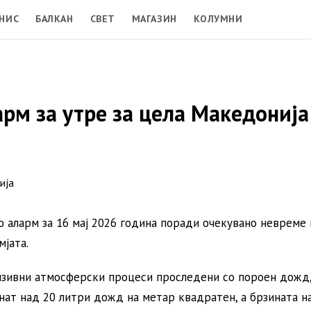
НИС
БАЛКАН
СВЕТ
МАГАЗИН
КОЛУМНИ
рм за утре за цела Македонија
 аларм за 16 мај 2026 година поради очекувано невреме 
јата.
ензивни атмосферски процеси проследени со пороен дожд
рнат над 20 литри дожд на метар квадратен, а брзината н