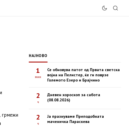
НАЈНОВО
1
Се обновува патот од Првата светска
војна на Пелистер, ќе ги поврзе
мин
Големото Езеро и Брајчино
и
2
Дневен хороскоп за сабота
(08.08.2026)
ч
, грмежи
2
Ја празнуваме Преподобната
маченичка Параскева
а
ч