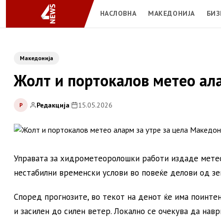
НАСЛОВНА
МАКЕДОНИЈА
БИЗ
Македонија
Жолт и портокалов метео ала
Редакција
|
15.05.2026
Р
Управата за хидрометеоролошки работи издаде метео
нестабилни временски услови во повеќе делови од зем
Според прогнозите, во текот на денот ќе има поинт
и засилен до силен ветер. Локално се очекува да нав