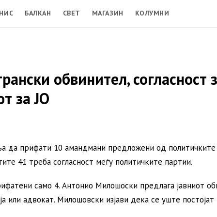
НИС
БАЛКАН
СВЕТ
МАГАЗИН
КОЛУМНИ
рански обвинител, согласност 
т за ЈО
ња да прифати 10 амандмани предложени од политичките 
атите 41 треба согласност меѓу политичките партии.
ифатени само 4. Антонио Милошоски предлага јавниот об
ја или адвокат. Милошовски изјави дека се уште постојат