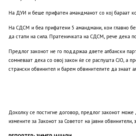
На ДУИ и беше прифатен амандманот со кој бараат ко
На СДСМ и беа прифатени 5 амандмани, кои главно бе
да стапи на сила. Пратеничката на СДСМ, рече дека п
Предлог законот не го поддржаа двете албански парти
сомневаат дека со овој закон ќе се распушта СЈО, а п
странски обвинител и барем обвинителите да знаат а
Доколку се постигне договор, предлог законот може д
измените за Законот за Советот на јавни обвинители, 