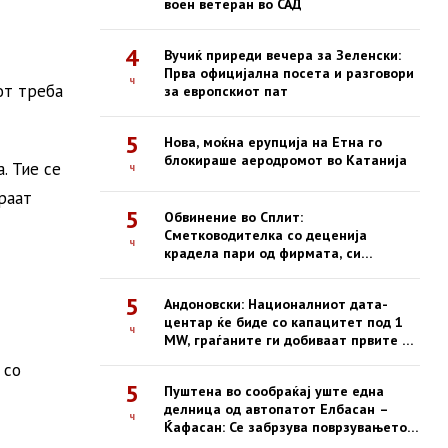
воен ветеран во САД
4
Вучиќ приреди вечера за Зеленски:
Прва официјална посета и разговори
ч
от треба
за европскиот пат
5
Нова, моќна ерупција на Етна го
блокираше аеродромот во Катанија
. Тие се
ч
раат
5
Обвинение во Сплит:
Сметководителка со деценија
ч
крадела пари од фирмата, си
купувала недвижности
5
Андоновски: Националниот дата-
центар ќе биде со капацитет под 1
ч
MW, граѓаните ги добиваат првите е-
услуги на сигурна платформа
 со
5
Пуштена во сообраќај уште една
делница од автопатот Елбасан –
ч
Ќафасан: Се забрзува поврзувањето
на Коридорот 8