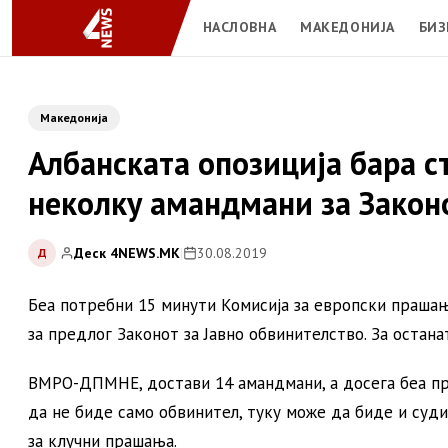
НАСЛОВНА
МАКЕДОНИЈА
БИЗ
Македонија
Албанската опозиција бара ст
неколку амандмани за Законо
Деск 4NEWS.MK
|
30.08.2019
Д
Беа потребни 15 минути Комисија за европски праша
за предлог Законот за Јавно обвинителство. За остан
ВМРО-ДПМНЕ, достави 14 амандмани, а досега беа пр
да не биде само обвинител, туку може да биде и суди
за клучни прашања.