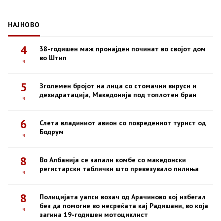
НАЈНОВО
4
38-годишен маж пронајден починат во својот дом
во Штип
ч
5
Зголемен бројот на лица со стомачни вируси и
дехидратација, Македонија под топлотен бран
ч
6
Слета владиниот авион со повредениот турист од
Бодрум
ч
8
Во Албанија се запали комбе со македонски
регистарски таблички што превезувало пилиња
ч
8
Полицијата уапси возач од Арачиново кој избегал
без да помогне во несреќата кај Радишани, во која
ч
загина 19-годишен мотоциклист