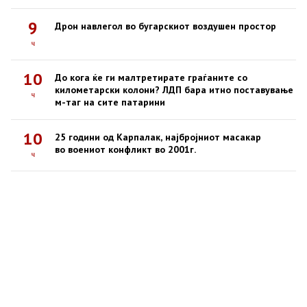
9
Дрон навлегол во бугарскиот воздушен простор
ч
10
До кога ќе ги малтретирате граѓаните со
километарски колони? ЛДП бара итно поставување
ч
м-таг на сите патарини
10
25 години од Карпалак, најбројниот масакар
во воениот конфликт во 2001г.
ч