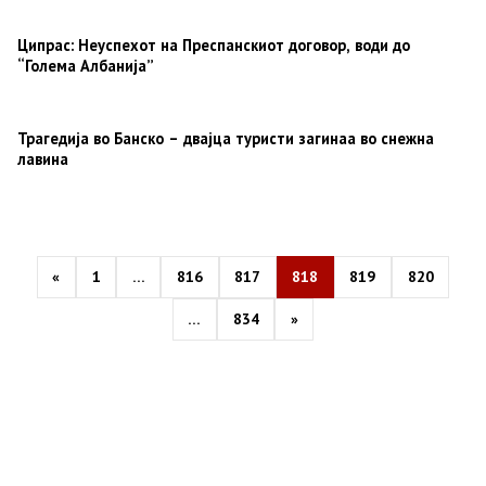
Ципрас: Неуспехот на Преспанскиот договор, води до
“Голема Албанија”
Трагедија во Банско – двајца туристи загинаа во снежна
лавина
Posts
pagination
«
1
…
816
817
818
819
820
…
834
»