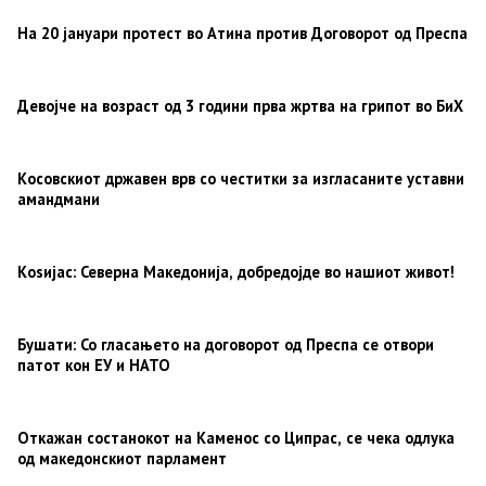
На 20 јануари протест во Атина против Договорот од Преспа
Девојче на возраст од 3 години прва жртва на грипот во БиХ
Косовскиот државен врв со честитки за изгласаните уставни
амандмани
Коѕијас: Северна Македонија, добредојде во нашиот живот!
Бушати: Со гласањето на договорот од Преспа се отвори
патот кон ЕУ и НАТО
Откажан состанокот на Каменос со Ципрас, се чека одлука
од македонскиот парламент