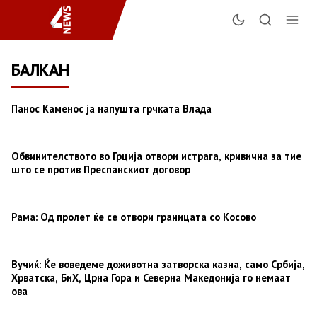
БАЛКАН
Панос Каменос ја напушта грчката Влада
Обвинителството во Грција отвори истрага, кривична за тие
што се против Преспанскиот договор
Рама: Од пролет ќе се отвори границата со Косово
Вучиќ: Ќе воведеме доживотна затворска казна, само Србија,
Хрватска, БиХ, Црна Гора и Северна Македонија го немаат
ова