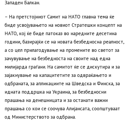
Западен Балкан.
– На претстојниот Самит на НАТО главна тема ќе
биде усвојувањето на новиот Стратешки концепт на
НАТО, кој ќе биде патоказ во наредните десетина
години, базирајќи се на новата безбедносна реалност,
а со цел прилагодување на промените во светот за
зачувување на безбедноста на своите над една
милијарда граѓани. На самитот ќе се дискутира и за
зајакнување на капацитетите за одвраќањето и
одбраната, за апликациите на Шведска и Финска, за
идната поддршка на Украина, за безбедносни
прашања на денешницата и за останати важни
прашања со кои се соочува Алијансата, соопштуваат
од Министерството за одбрана.