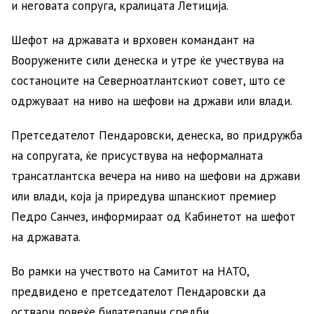
и неговата сопруга, кралицата Летиција.
Шефот на државата и врховен командант на
Вооружените сили денеска и утре ќе учествува на
состаноците на Северноатлантскиот совет, што се
одржуваат на ниво на шефови на држави или влади.
Претседателот Пендаровски, денеска, во придружба
на сопругата, ќе присуствува на неформалната
трансатлантска вечера на ниво на шефови на држави
или влади, која ја приредува шпанскиот премиер
Педро Санчез, информираат од Кабинетот на шефот
на државата.
Во рамки на учеството на Самитот на НАТО,
предвидено е претседателот Пендаровски да
оствари повеќе билатерални средби.