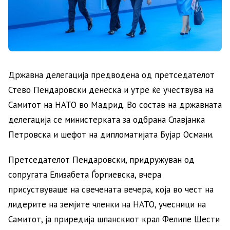
Државна делегација предводена од претседателот
Стево Пендаровски денеска и утре ќе учествува на
Самитот на НАТО во Мадрид. Во состав на државната
делегација се министерката за одбрана Славјанка
Петровска и шефот на дипломатијата Бујар Османи.
Претседателот Пендаровски, придружуван од
сопругата Елизабета Ѓоргиевска, вчера
присуствуваше на свечената вечера, која во чест на
лидерите на земјите членки на НАТО, учесници на
Самитот, ја приредија шпанскиот крал Фелипе Шести