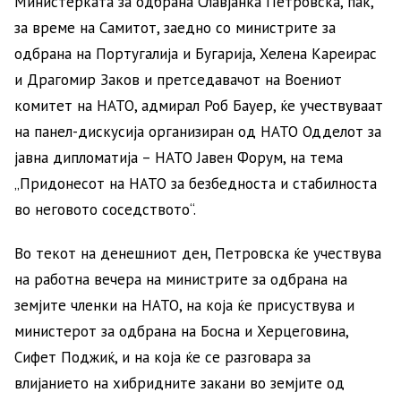
Министерката за одбрана Славјанка Петровска, пак,
за време на Самитот, заедно со министрите за
одбрана на Португалија и Бугарија, Хелена Кареирас
и Драгомир Заков и претседавачот на Воениот
комитет на НАТО, адмирал Роб Бауер, ќе учествуваат
на панел-дискусија организиран од НАТО Одделот за
јавна дипломатија – НАТО Јавен Форум, на тема
„Придонесот на НАТО за безбедноста и стабилноста
во неговото соседството“.
Во текот на денешниот ден, Петровска ќе учествува
на работна вечера на министрите за одбрана на
земјите членки на НАТО, на која ќе присуствува и
министерот за одбрана на Босна и Херцеговина,
Сифет Поджиќ, и на која ќе се разговара за
влијанието на хибридните закани во земјите од