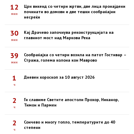
12
Црн викенд со четири жртви, две лица пронајдени
починати во домови и две тешки сообраќајни
мин
несреќи
30
Кај Драчево започнува реконструкцијата на
главниот мост над Маркова Река
мин
39
Сообраќајка со четири возила на патот Гостивар –
Стража, голема колона кон Маврово
мин
1
Дневен хороскоп за 10 август 2026
ч
2
Ги славиме Светите апостоли Прохор, Никанор,
Тимон и Пармен
ч
2
Сончево и многу топло, температурите до 40
степени
ч