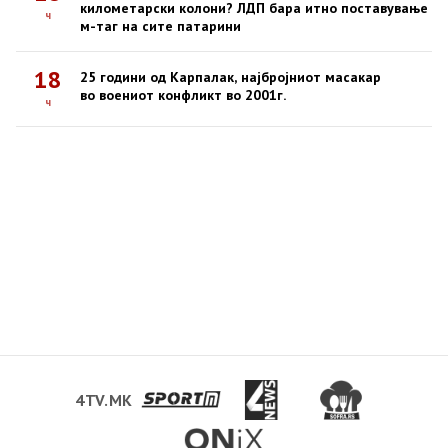
километарски колони? ЛДП бара итно поставување
ч
м-таг на сите патарини
18
25 години од Карпалак, најбројниот масакар
во воениот конфликт во 2001г.
ч
4TV.MK