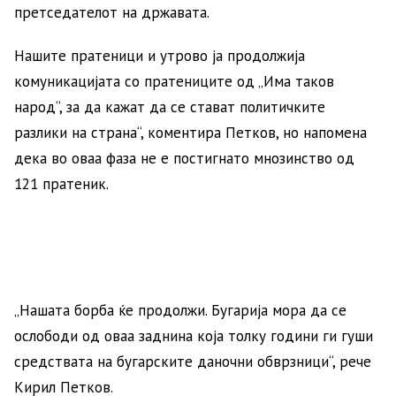
претседателот на државата.
Нашите пратеници и утрово ја продолжија
комуникацијата со пратениците од „Има таков
народ“, за да кажат да се стават политичките
разлики на страна“, коментира Петков, но напомена
дека во оваа фаза не е постигнато мнозинство од
121 пратеник.
„Нашата борба ќе продолжи. Бугарија мора да се
ослободи од оваа заднина која толку години ги гуши
средствата на бугарските даночни обврзници“, рече
Кирил Петков.