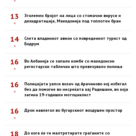
ч
13
Зголемен бројот на лица со стомачни вируси и
дехидратација, Македонија под топлотен бран
ч
14
Слета владиниот авион со повредениот турист од
Бодрум
ч
16
Во Албанија се запали комбе со македонски
регистарски таблички што превезувало пилиња
ч
16
Полицијата уапси возач од Арачиново кој избегал
без да помогне во несреќата кај Радишани, во која
ч
загина 19-годишен мотоциклист
16
Дрон навлегол во бугарскиот воздушен простор
ч
18
До кога ќе ги малтретирате граѓаните со