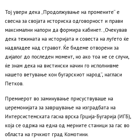
Тој увери дека „Продолжување на промените“ е
свесна за својата историска одговорност и прави
максимални напори да формира кабинет. „Очекував
дека тежината на историјата и совеста на луѓето ќе
надвладее над стравот. Ќе бидеме отворени за
дијалог до последен момент, но ако тоа не се случи,
ќе знам дека на вистински начин го исполнивме
нашето ветување кон бугарскиот народ“, нагласи
Петков.
Премиерот во заминување присуствуваше на
церемонијата за завршување на изградбата на
Интерсистемската гасна врска Грција-Бугарија (ИГБ),
која се одржа на една од мерните станици за гас во
областа на грчкиот град Комотини.