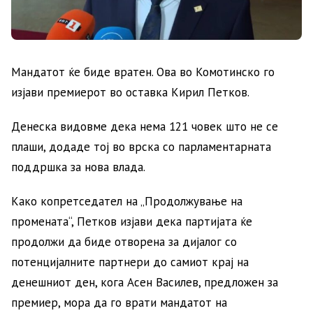
Мандатот ќе биде вратен. Ова во Комотинско го
изјави премиерот во оставка Кирил Петков.
Денеска видовме дека нема 121 човек што не се
плаши, додаде тој во врска со парламентарната
поддршка за нова влада.
Како копретседател на „Продолжување на
промената“, Петков изјави дека партијата ќе
продолжи да биде отворена за дијалог со
потенцијалните партнери до самиот крај на
денешниот ден, кога Асен Василев, предложен за
премиер, мора да го врати мандатот на