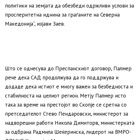
политики на земјата да обезбеди одржливи услови за
просперитетна иднина за граѓаните на Северна
Македонија“, изјави Заев.
Што се однесува до Преспанскиот договор, Палмер
рече дека САД продолжува да го поддржува и
додаде дека истиот е многу важен за безбедноста и
стабилноста на целиот регион. Метју Палмер исто
така за време на престојот во Скопје се сретна со
претседателот Стево Пендаровски, министерот за
надворешни работи Никола Димиторв, министерката
за одбрана Радмила Шеќеринска, лидерот на ВМРО-