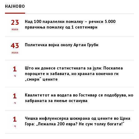
НАЈНОВО
23
Над 100 паралелки помалку – речиси 5.000
првачиња помалку од 1 септември
мин
43
Политичка војна околу Артан Груби
мин
1
Што ни донесе статистиката за јули: Поскапеа
пороците и забавата, но храната конечно ги
ч
„смири“ цените
1
Квалитетот на водата во Гостивар се подобрува, но
забраната за пиење останува
ч
1
Чешка инфлуенсерка шокирана од цените во Црна
Гора: „Лежалка 200 евра? Не сум толку богата!“
ч