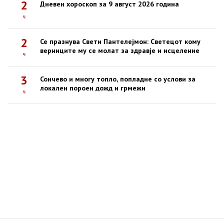
2
Дневен хороскоп за 9 август 2026 година
ч
2
Се празнува Свети Пантелејмон: Светецот кому
верниците му се молат за здравје и исцеление
ч
3
Сончево и многу топло, попладне со услови за
локален пороен дожд и грмежи
ч