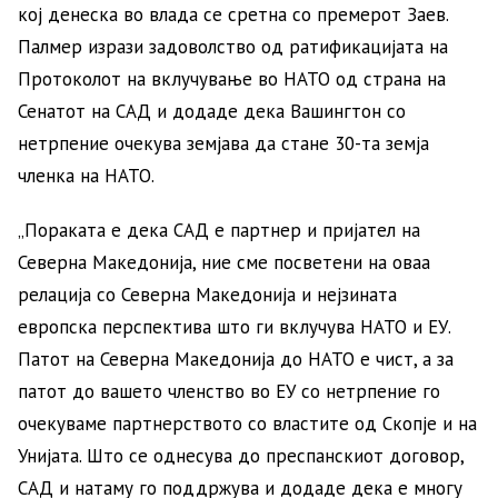
кој денеска во влада се сретна со премерот Заев.
Палмер изрази задоволство од ратификацијата на
Протоколот на вклучување во НАТО од страна на
Сенатот на САД и додаде дека Вашингтон со
нетрпение очекува земјава да стане 30-та земја
членка на НАТО.
„Пораката е дека САД е партнер и пријател на
Северна Македонија, ние сме посветени на оваа
релација со Северна Македонија и нејзината
европска перспектива што ги вклучува НАТО и ЕУ.
Патот на Северна Македонија до НАТО е чист, а за
патот до вашето членство во ЕУ со нетрпение го
очекуваме партнерството со властите од Скопје и на
Унијата. Што се однесува до преспанскиот договор,
САД и натаму го поддржува и додаде дека е многу