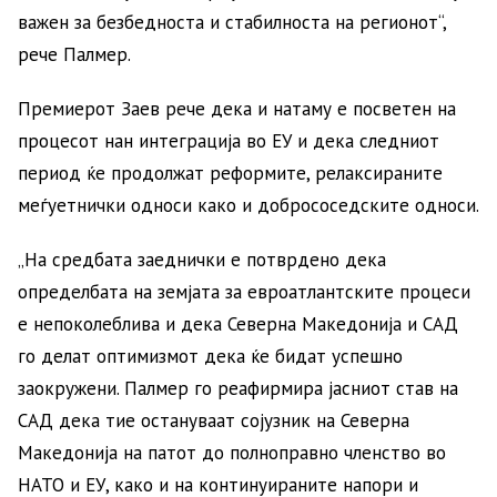
важен за безбедноста и стабилноста на регионот“,
рече Палмер.
Премиерот Заев рече дека и натаму е посветен на
процесот нан интеграција во ЕУ и дека следниот
период ќе продолжат реформите, релаксираните
меѓуетнички односи како и добрососедските односи.
„На средбата заеднички е потврдено дека
определбата на земјата за евроатлантските процеси
е непоколеблива и дека Северна Македонија и САД
го делат оптимизмот дека ќе бидат успешно
заокружени. Палмер го реафирмира јасниот став на
САД дека тие остануваат сојузник на Северна
Македонија на патот до полноправно членство во
НАТО и ЕУ, како и на континуираните напори и