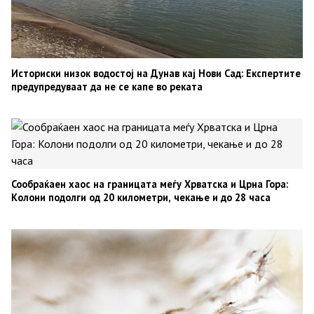
Историски низок водостој на Дунав кај Нови Сад: Експертите
предупредуваат да не се капе во реката
Сообраќаен хаос на границата меѓу Хрватска и Црна Гора:
Колони подолги од 20 километри, чекање и до 28 часа