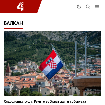
БАЛКАН
Хидролошка суша: Реките во Хрватска ги соборуваат