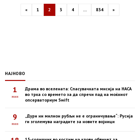
pagination
«
1
2
3
4
…
834
»
НАЈНОВО
1
Драма во вселената: Спасувачката мисија на НАСА
во трка со времето за да спречи пад на моќниот
мин
опсерваториум Swift
9
„Дури ни милион рубљи не е ограничување“: Русија
ги зголемува наградите за новите војници
мин
15-годишник во костим на кловн обвинет за