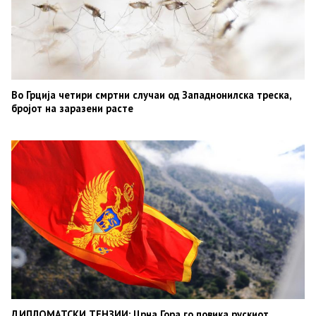
Во Грција четири смртни случаи од Западнонилска треска,
бројот на заразени расте
ДИПЛОМАТСКИ ТЕНЗИИ: Црна Гора го повика рускиот