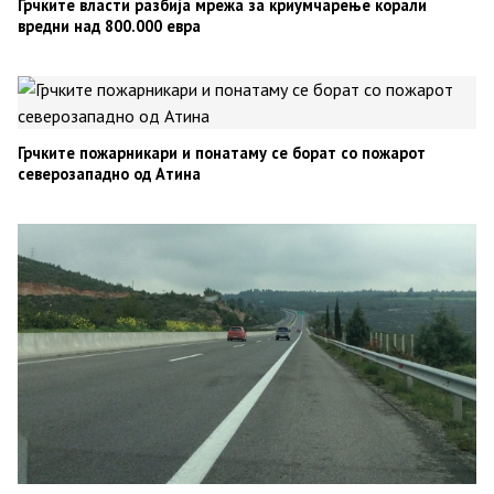
Грчките власти разбија мрежа за криумчарење корали
вредни над 800.000 евра
Грчките пожарникари и понатаму се борат со пожарот
северозападно од Атина