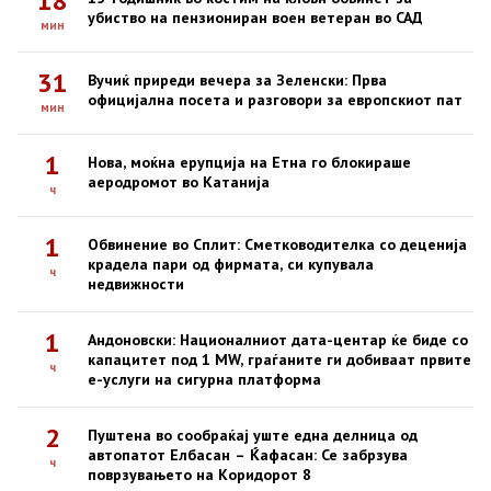
18
убиство на пензиониран воен ветеран во САД
мин
31
Вучиќ приреди вечера за Зеленски: Прва
официјална посета и разговори за европскиот пат
мин
1
Нова, моќна ерупција на Етна го блокираше
аеродромот во Катанија
ч
1
Обвинение во Сплит: Сметководителка со деценија
крадела пари од фирмата, си купувала
ч
недвижности
1
Андоновски: Националниот дата-центар ќе биде со
капацитет под 1 MW, граѓаните ги добиваат првите
ч
е-услуги на сигурна платформа
2
Пуштена во сообраќај уште една делница од
автопатот Елбасан – Ќафасан: Се забрзува
ч
поврзувањето на Коридорот 8