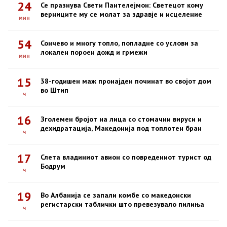
24
Се празнува Свети Пантелејмон: Светецот кому
верниците му се молат за здравје и исцеление
мин
54
Сончево и многу топло, попладне со услови за
локален пороен дожд и грмежи
мин
15
38-годишен маж пронајден починат во својот дом
во Штип
ч
16
Зголемен бројот на лица со стомачни вируси и
дехидратација, Македонија под топлотен бран
ч
17
Слета владиниот авион со повредениот турист од
Бодрум
ч
19
Во Албанија се запали комбе со македонски
регистарски таблички што превезувало пилиња
ч