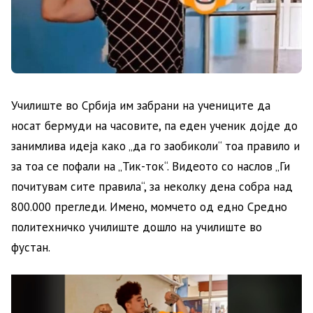
Училиште во Србија им забрани на учениците да
носат бермуди на часовите, па еден ученик дојде до
занимлива идеја како „да го заобиколи“ тоа правило и
за тоа се пофали на „Тик-ток“. Видеото со наслов „Ги
почитувам сите правила“, за неколку дена собра над
800.000 прегледи. Имено, момчето од едно Средно
политехничко училиште дошло на училиште во
фустан.