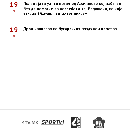
19
Полицијата уапси возач од Арачиново кој избегал
без да помогне во несреќата кај Радишани, во која
ч
загина 19-годишен мотоциклист
19
Дрон навлегол во бугарскиот воздушен простор
ч
4TV.MK