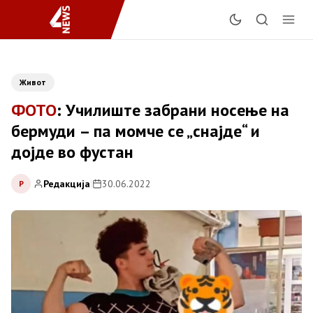
Живот
ФОТО
: Училиште забрани носење на
бермуди – па момче се „снајде“ и
дојде во фустан
Редакција
|
30.06.2022
Р