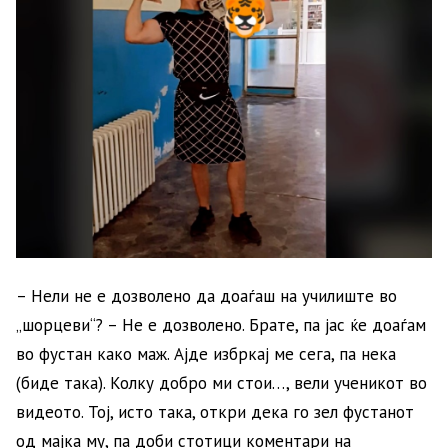
– Нели не е дозволено да доаѓаш на училиште во
„шорцеви“? – Не е дозволено. Брате, па јас ќе доаѓам
во фустан како маж. Ајде избркај ме сега, па нека
(биде така). Колку добро ми стои…, вели ученикот во
видеото. Тој, исто така, откри дека го зел фустанот
од мајка му, па доби стотици коментари на